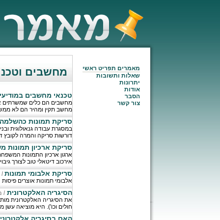
מאמרים תפריט ראשי
מחשבים וטכנול
שאלות ותשובות
יתרונות
אודות
טכנאי מחשבים במודיעין
הסבר
מחשבים הם כלים שמשרתים אותנ
צור קשר
מחשב תקין ומהיר הם לא ממש 
סריקת תמונות כהשלמה
במסגרת עבודה גנאולוגית ובנ
דורשות סריקה והמרה לקובץ די
סריקת ארכיון תמונות מ
ארגון ארכיון התמונות המשפחת
אירכוב דיטאלי טוב לצורך גיבוי
סריקת אלבומי תמונות
/
אלבומי תמונות אוצרים פיסות 
הסיגריה האלקטרונית
/
מ
את הסיגריה האלקטרונית מותר 
חולים וכו'). היא מוציאה עשן מ
האם בסיגריה אלקטרונית 