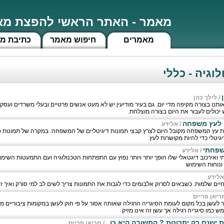
מאמר - האתר הראשי להפצת מאמ
מאמרים
חיפוש מאמר
כתיבת מ
וגיה - כללי
/
לילך כהן
ו בצורה מקיפה מדי יום. גם בעיר מודיעין יש לא מעט אנשים פרטיים ובעלי משרדים ועסקים
יכולים לעבור את היום בצורה מוצלחת.
 לעץ משפחה
/
אלידע
ית עץ המשפחה מקובל היום לצרץ קבצי תמונות דיגיטליים של המשפחה. במקרה של תמונות 
גיטלי כדי להיות מקושרות לעץ.
שפחתי
/
אלידע
י ואירכוב דיגטאלי שלו הופך יותר ויותר נפוץ עם התפתחות הטכנולוגיה ועם התמעטות השימו
 ונוחות השימוש
אלידע
חיים שלמות. כשבאים לסרוק אלבומים כדי לגבות את התמונות צריך לשים לב למי סורק ואיך 
ריאן פרייס
לעשן בכל מקום לעומת הסיגריה הרגילה שאותה אסור על פי חוק לעשן במקומות ציבוריים מ
מש כמו סיגריה רגילה אך עשן זה אינו מזיק
ישנם רק יתרונות ? התשובה היא כן .
/
מריאן פרייס