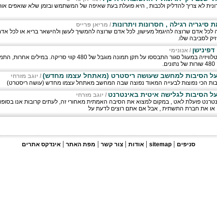
ונית לא צריך להדליק ולכבות , היא פועלת בעת שאיפה של המשתמש ובזמן שלא שואפים א
 סיגריה רגילה , חסרונות ויתרונות
/
מריאן פרייס
לכל אדם שרוצה להיגמל מעישון, לכל אדם שרוצה להמשיך לעשן ולהישאר בריא או לכל אד
זיק לסביבה שלו.
/
אנונימי
במשך עשרות שנים מערכות הטלוויזיה במעגל סגור התבססו על תקן תמונה מוגבל של 0
.
על הסיבות למחשב שעושה ריסטרט (מאתחל עצמו מחדש)
/
יוגב מזרחי
יבות הכי נפוצות לבעייה המאוד נפוצה שבה המחשב מאתחל עצמו מחדש (עושה ריסטרט)
ל הסיבות לגלישה איטית באינטרנט
/
יוגב מזרחי
רנט פועלת לאט , במקום למצוא את הסיבה האמתית מאחורי זה, לעתים קרובות אנו בסופו
 או את חברת התשתית , אבל אם אתם רוצים לדעת על
|
|
|
|
|
סניפים
sitemap
אודות
צור קשר
מפת האתר
אינדקס אתרים