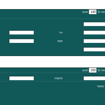
רו לך
תווים
עיר
פקס
רו לך
תווים
סיסמה
ר מאמר