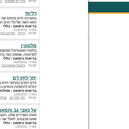
תגיות:
נחיריים חסומים
כא
דליות
במערכת הדם קיימים שני ס
הסוג השני של כלי הדם הם
בריאות ורפואה - כללי
תאריך: 21/9/2010
תגיות:
דליות
רגליים כבדו
מלטונין
בלוטת האצטרובל ממוקמת ב
לסרוטונין, שממנו נוצר בה
בריאות ורפואה - כללי
תאריך: 20/9/2010
תגיות:
בלוטת האצטרובל
יתר לחץ דם
הדם הזורם במחזור הדם מפ
יכולים להתפתח עיוותים ב
בריאות ורפואה - מחלות
תאריך: 13/9/2010
תגיות:
יתר לחץ דם
מחלו
על כאבי גב והמאה ה
מארג השרירים שלנו, העצמ
שאנו מבצעים. לשלד שני חל
בריאות ורפואה - כללי
תאריך: 1/9/2010