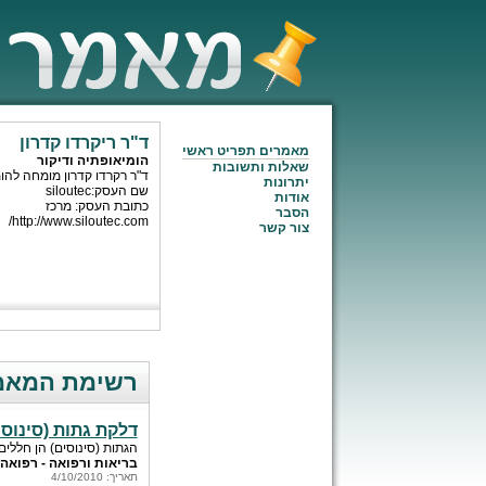
ד"ר ריקרדו קדרון
מאמרים תפריט ראשי
הומיאופתיה ודיקור
שאלות ותשובות
ד"ר רקרדו קדרון מומחה להומ
יתרונות
שם העסק:siloutec
אודות
כתובת העסק: מרכז
הסבר
http://www.siloutec.com/
צור קשר
רשימת המאמר
דלקת גתות (סינוסי
הגתות (סינוסים) הן חללי
בריאות ורפואה - רפואה
תאריך: 4/10/2010