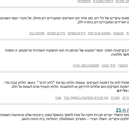
בי שיניים
עייפות מוגברת
סינוסיטיס
וגים עיקריים של כלי דם. סוג אחד הם העורקים המעבירים דם מהלב אל איברי הגוף השונים.
 הוורידים המעבירים דם בחזרה ללב.
ת
מכווצות
נפוחות או עייפות
ורידים נפוחים
ורידים נפוחים
מחלות כבד
קרקעית המוח. חומר־המוצא של הורמון זה הוא החומצה האמינית טריפטופן: זו הופכת
משך מלטונין.
מלטונין
נדודי שינה
תסמונת המעי הרגיז
עיל לחץ על דופנות העורקים. עוצמת הלחץ נקראת ״לחץ הדם׳׳. כאשר הלחץ גבוה מדי,
דופנות העורקים והם עלולים להידקק או להתעבות. הלחץ העודף גורם לעומס על הלב.
 כלי דם
ת לב
סוכרת
נזק לעיניים והפרעות בתפקוד הכל
שבץ
-21
ות והשלד יוצרים תבנית חזקה על מנת לתמוך במשקל גופנו, ביציבות שלנו ובתנועות השונות
קים עיקריים: השלד הצירי – המורכב המגולגולת, החוליות, בית החזה והאגן.