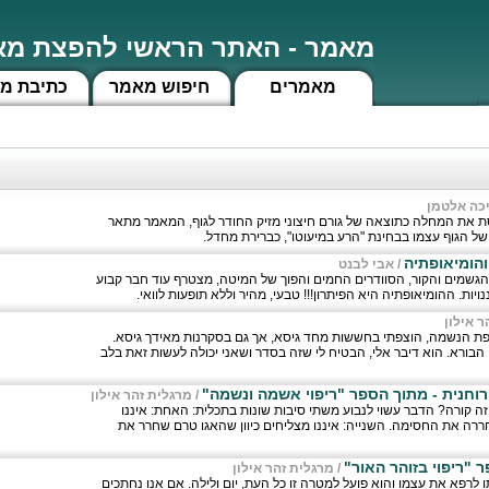
מאמר - האתר הראשי להפצת מאמ
מאמרים
חיפוש מאמר
כתיבת מ
כה אלטמן
ת את המחלה כתוצאה של גורם חיצוני מזיק החודר לגוף, המאמר מתאר
 הגוף עצמו בבחינת "הרע במיעוטו", כברירת מחדל.
והומיאופתיה
/
אבי לבנט
הגשמים והקור, הסוודרים החמים והפוך של המיטה, מצטרף עוד חבר קבוע
יות. ההומיאופתיה היא הפיתרון!!! טבעי, מהיר וללא תופעות לוואי.
ר אילון
 הנשמה, הוצפתי בחששות מחד גיסא, אך גם בסקרנות מאידך גיסא.
 הבורא. הוא דיבר אלי, הבטיח לי שזה בסדר ושאני יכולה לעשות זאת בלב
רוחנית - מתוך הספר "ריפוי אשמה ונשמה"
/
מרגלית זהר אילון
ע זה קורה? הדבר עשוי לנבוע משתי סיבות שונות בתכלית: האחת: איננו
ררה את החסימה. השנייה: איננו מצליחים כיוון שהאגו טרם שחרר את
ר "ריפוי בזוהר האור"
/
מרגלית זהר אילון
לרפא את עצמו והוא פועל למטרה זו כל העת, יום ולילה. אם אנו נחתכים