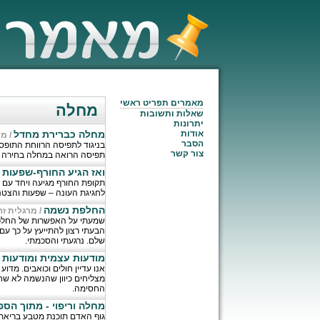
מאמרים תפריט ראשי
מחלה
שאלות ותשובות
יתרונות
אודות
מחלה כברירת מחדל
/
מי
הסבר
בניגוד לתפיסה הרווחת התופס
צור קשר
תפיסה הרואה במחלה בחירה של
ואז הגיע החורף-שפעות 
תקופת החורף מגיעה ויחד עם 
לחגיגת העונה – שפעות והצטננו
החלפת נשמה
/
מרגלית זה
שמעתי על האפשרות של החלפת
הבעתי רצון להתייעץ על כך עם
שלם. נרגעתי והסכמתי.
מודעות עצמית ומודעות 
אנו עדיין חולים וכואבים. מדו
מצליחים כיוון שהנשמה לא שח
החסימה.
מחלה וריפוי - מתוך הספ
גוף האדם תוכנת מטבע בריאתו 