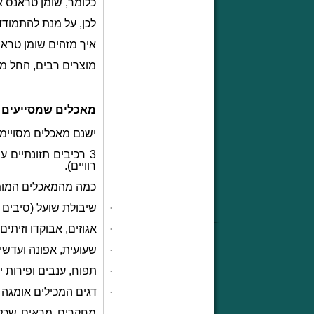
כלומר, שומן טראנס א
לכן, על מנת להתמודד
איך מזהים שומן טראנ
מוצרים רבים, החל ממר
מאכלים שמסייעים 
ישנם מאכלים מסויימ
3 רכיבים תזונתיים ע
רוויים).
כמה מהמאכלים המומ
·
שיבולת שועל (סיבים 
·
אגוזים, אבוקדו וזיתים
·
שעועית, אפונה ועדשי
·
תפוח, ענבים ופירות יע
·
דגים המכילים אומגה 3 (שומנים בריאים)
מחקרים מראים שכל 