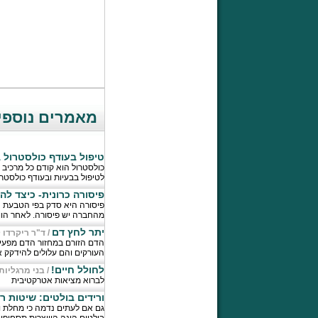
מאמרים נוספים
טיפול בעודף כולסטרול 
כולסטרול הוא קודם כל מרכיב 
לטיפול בבעיות ובעודף כולסטר
פיסורה כרונית- כיצד ל
פיסורה היא סדק בפי הטבעת ה
מהחברה יש פיסורה. לאחר הווצ
יתר לחץ דם
/
ד"ר ריקרדו 
הדם הזורם במחזור הדם מפעיל
העורקים והם עלולים להידקק א
לחולל חיים!
/
בני מרגליות
לברוא מציאות אטרקטיבית
ורידים בולטים: שיטות ר
גם אם לעתים נדמה כי מחלת וור