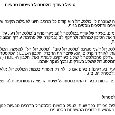
טיפול בעודף כולסטרול בשיטות טבעיות
 שנוצרה
לו, כולסטרול הוא קודם כל מרכיב חיוני לפעילות תקינה ש
ינים ותהליכים נוספים בגוף.
מים, בעיקר של עודף בכולסטרול (ובעיקר עודף ב"כולסטרול רע", עליו 
 את הסיכון למחלות ולהתקף לב (במקרה של סתימת עורקי המוביל
ח).
סטרול לשני סוגים: "כולסטרול טוב" ו"כולסטרול רע". למעשה, הכול
תו לאורך העורקים, הוא שיוצר את ההבדל. חלבון ה-
LDL
("הכולסטרו
 שחלק מהכולסטרול שוקע בעורקים. לעומת זאת, חלבון ה-
HDL
("ה
הכולסטרול ששקע בעורקים, ובכך מנקה אותם.
עתו בעורקים) נובעים אם כן, לא רק מעודף בכמות הכולסטרול, אלא
לסטרול הטוב").
פר שיטות טבעיות המתבססות על שיטת הרפואה ה
נטורופתית
(הרפוא
לסטרול
ית מכירה בכך שניתן לטפל בבעיות כולסטרול בדרכים טבעיות כגון ת
, באמצעות כדורים ממשפחת הסטטנים.