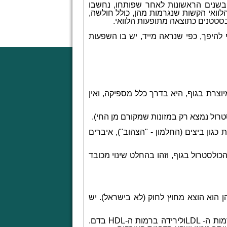
שנים הראשונות לאחר שפותחו, נחשבו
לוואי הקשות שנגרמות מהן, כולל חולשה,
ף להיפך, כפי שנראה מייד, יש בו השפעות
. כמות זו שמיוצרת בגוף, היא בדרך כלל מספיקה, ואין
רול נמצא רק במזונות שמקורם מן החי).
גון ביצים (החלמון - "הצהוב"), איברים
 שינוי הרגלי הצריכה עשויים להפחית בין 5% ל-15% בכמותה הכולסטרול בגוף, וזהו בהחלט שינוי מכובד
ן הוא הוצא מחוץ לחוק (לא בישראל). יש
מות ה-
LDL
ולירידה ברמות ה-
HDL
בדם.