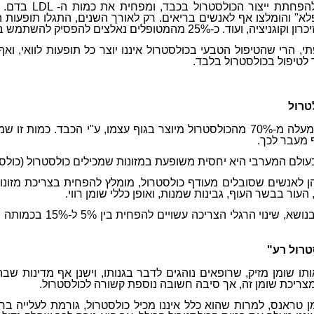
להפחתת ייצור הכולסטרול בכבד, ומפחית את כמות ה-
LDL
בדם. ב
א" והומלצו אף לאנשים בריאים. רק לאורך השנים, התגלו תופעות ה
ופלים נאלצים להפסיק להשתמש בסטטנים כתוצאה מתופעות הלוואי.
תי, הרי שהטיפול הטבעי בכולסטרול איננו יוצר כל תופעות לוואי, וא
 לטיפול בכולסטרול בלבד.
טרול
אצל בן אדם בריא, למעלה מ-70% מהכולסטרול מיוצר בגוף עצמו, ע"י הכבד
 מעבר לכך.
עולם המערבי היא יחסית משופעת במזונות שמכילים כולסטרול (כולסט
ן לאנשים שסובלים מעודף כולסטרול, מומלץ להפחית בצריכת מזונות כ
 העור בבשר העוף, גבינות שמנות, ואופן כללי שומן רווי.
לפי מחקרים שנעשו בנושא,
טרול רע"
תו שומן מזיק, שרופאים נוהגים לדבר בגנותו, וישנן אף מדינות שבה
צריכת שומן זה, אך סיבה חשובה נוספת קשורה לכולסטרול.
טראנס, למרות שהוא כלל איננו מכיל כולסטרול, גורמת לעלייה בר