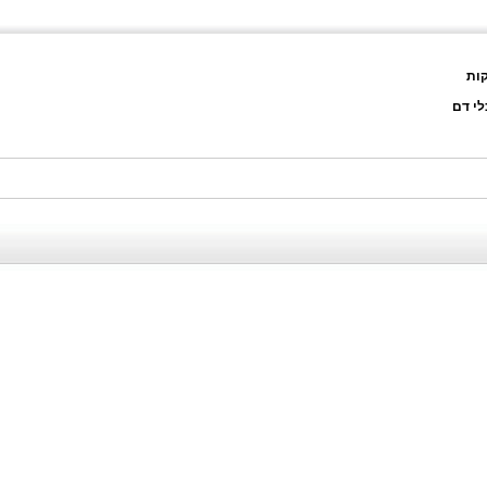
קות
לי דם