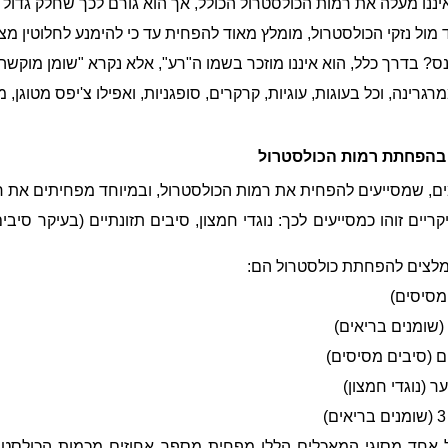
יננו מעלה את רמות הכולסטרול הכולל, אך הוא גורם לכך שחלק גדול 
 מול נזקי הכולסטרול, מומלץ מאוד להפחית עד כי להימנע לחלוטין מצ
ס? בדרך כלל, הוא איננו מוזכר בשמו ה"רע", אלא נקרא "שומן מוקשה
גרינה, וכל בעוגות, עוגיות, קרקרים, סופגניות, ואפילו צ'יפס מטוגן, 
בהפחתת רמות הכולסטרול
ים, שמסייעים להפחית את רמות הכולסטרול, ובמיוחד מפחיתים את ר
יקריים זוהו כמסייעים לכך: נוגדי חמצון, סיבים תזונתיים (בעיקר סיב
לצים להפחתת כולסטרול הם:
מסיסים)
 (שומנים בריאים)
ם (סיבים מסיסים)
ר (נוגדי חמצון)
אחד מסוגי המאכלים הללו מפחית מספר אחוזים מכמות הכולסטרו