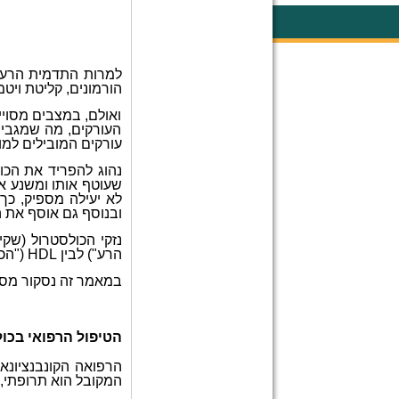
למרות התדמית הרעה
הורמונים, קליטת ויטמ
ואולם, במצבים מסויי
העורקים, מה שמגביר
עורקים המובילים למו
נהוג להפריד את הכול
שעוטף אותו ומשנע או
לא יעילה מספיק, כך
ובנוסף גם אוסף את 
נזקי הכולסטרול (שקי
הרע") לבין
HDL
("הכו
במאמר זה נסקור מס
הטיפול הרפואי בכו
הרפואה הקונבנציונאל
המקובל הוא תרופתי