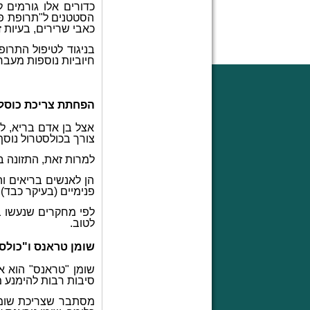
כדורים אלו גורמים 
הסטטנים ל"תרופת פל
כאבי שרירים, בעיות זיכרון וקוגניציה, ועוד. כ-25% מהמט
בניגוד לטיפול התרופ
חיוביות נוספות מעבר
הפחתת צריכת כוסל
צורך בכולסטרול נוסף
למרות זאת, התזונה ב
הן לאנשים בריאים וה
פנימיים (בעיקר כבד),
לטוב.
שומן טראנס ו"כולס
שומן "טראנס" הוא או
סיבות רבות להימנע מ
מסתבר שצריכת שומן 