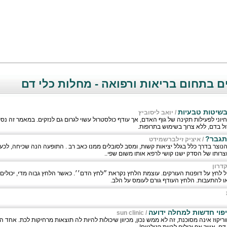
 בתחום בריאות ורפואה - מחלות כלי דם
בשיטות טבעיות
/
יואב ליסוביץ
חיוני לפעילות תקינה של גוף האדם, אך עודף כולסטרול עשוי לגרום גם לנזקים. במאמר זה נ
ול בדם, ללא צרוך בשימוש בתרופות.
התגבר?
/
איציק זילברשמידט
נוצר בדרך כלל בגלל יציאות קשות, ומסב לסובלים ממנו כאב רב . התופעה הנה שכיחה, לכע
רותו של הסדק ישנו קושי לרפא אותו משום שפי..
קדרון
 לחץ על דופנות העורקים. עוצמת הלחץ נקראת ״לחץ הדם׳׳. כאשר הלחץ גבוה מדי, יכולים 
ו להתעבות. הלחץ העודף גורם לעומס על הלב.
יפוי חדשות למחלה ידועה
sun clinic
/
יקוז אינה מסוכנת, זה לא ממש נכון, מכיוון שיכולות להיות לה תוצאות מרחיקות לכת. אחד ה