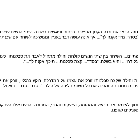
 הבא: אם ובנה הקטן מטיילים ברחוב ופוגשים בשכנה. שתי הנשים עוצרות
: "בסדר. מיד אקנה לך"... אך אינה עושה דבר בעניין וממשיכה לשוחח עם שכנתה
יים... השיחה בין שתי הנשים קולחת והילד מתחיל לאבד את סבלנותו. כע
 גלידה"... והיא בשלה: "בסדר... קצת סבלנות... תיכף אקנה לך...".
הילד שקצה סבלנותו זורק את עצמו על המדרכה, רוקע ברגליו, זורק את ידי
דת מחברתה ומפנה את כל תשומת ליבה אל הילד: "בסדר בסדר... בוא נלך ל
וך לעצמה את הרעש והמהומה, הצעקות והבכי, המבוכה והכעס אילו העניקה 
ניקים לגופנו.