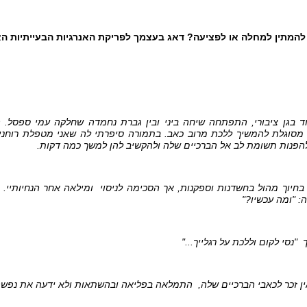
להמתין למחלה או לפציעה? דאג בעצמך לפריקת האנרגיות הבעייתיות הא
בגן ציבורי, התפתחה שיחה ביני ובין גברת נחמדה שחלקה עמי ספסל. ה
 מסוגלת להמשיך ללכת מרוב כאב. בתמורה סיפרתי לה שאני מטפלת רוחנית
להפנות תשומת לב אל הברכיים שלה ולהקשיב להן למשך כמה דקות.
יוך מהול בחשדנות וספקנות, אך הסכימה לניסוי ומילאה אחר הנחיותיי. 'ה
: "ומה עכשיו?"
"נסי לקום וללכת על רגלייך..."
זכר לכאבי הברכיים שלה, התמלאה בפליאה ובהשתאות ולא ידעה את נפשה מ