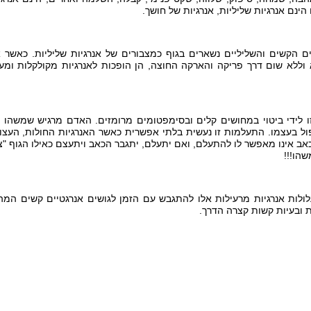
הינם אנרגיות שליליות, אנרגיות של חושך.
קשים והשליליים נשארים בגוף כמצבורים של אנרגיות שליליות. כאשר א
 וללא שום דרך פריקה והארקה החוצה, הן הופכות לאנרגיות מקולקלות ומ
ידי ביטוי במחושים קלים ובסימפטומים מרומזים. האדם מרגיש שמשהו קו
ל בעצמו. התעלמות זו נעשית בלתי אפשרית כאשר האנרגיות החולות, העצורו
אינו מאפשר לו להתעלם, ואם יתעלם, יתגבר הכאב ויתעצם כאילו הגוף "צועק
הו!!!
לות אנרגיות מרעילות אלו להתגבש עם הזמן לגושים אנרגטיים קשים המ
ת ובעיות קשות קצרה הדרך.