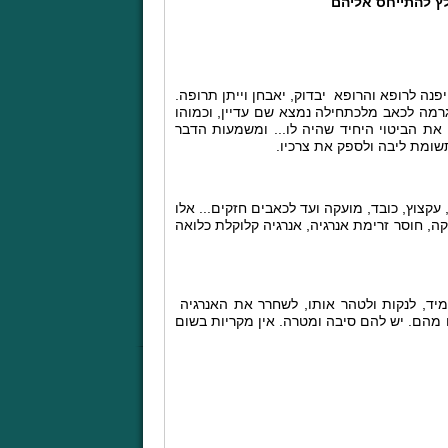
לץ להתייחס אליהם
ה לרופא והרופא יבדוק, יאבחן וייתן תרופה.
מה לכאב מלכתחילה נמצא שם עדיין, וכמוהו
ת הביטוי היחיד שהיה לו... ומשמעות הדבר
שומת ליבה ולספק את צרכיו.
עקצוץ, כובד, מועקה ועד לכאבים חזקים... אלו
ה, חוסר זרימת אנרגיה, אנרגיה קלוקלת כלואה
מיד, לנקות ולטהר אותו, לשחרר את האנרגיה
ם מהם. יש להם סיבה ומטרה. אין מקריות בשום