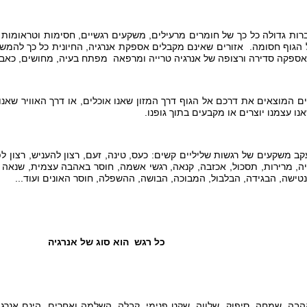
 גדולה כל כך של חומרים מרעילים, משקעים רגשיים, חסימות וטראומות שא
הגוף חסומה. אזורים שאינם מקבלים אספקת אנרגיה, החיונית כל כך להמשך 
אספקה סדירה ורצופה של אנרגיה טרייה ומרפאה מפתח בעיה, מחושים, כאבי
המוצאים את דרכם אל הגוף דרך המזון שאנו אוכלים, או דרך האוויר שאנו
ו עצמנו יוצרים או מקבעים בתוך גופנו.
 משקעים של רגשות שליליים קשים: כעס, טינה, זעם, רצון להעניש, רצון ל
ה, מרירות, תסכול, אכזבה, קנאה, רגשי אשמה, חוסר באהבה עצמית, שנאה ע
טישה, הבגידה, הבלבול, המבוכה, הבושה, ההשפלה, חוסר האונים ועוד...
כל רגש הוא סוג של אנרגיה
בה, שמחה, סיפוק, שלווה, שקט פנימי, קבלה, השלמה ואחרים, הינם אנרגיו