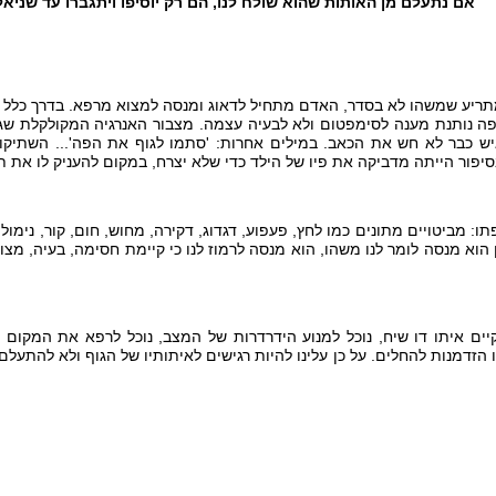
אם נתעלם מן האותות שהוא שולח לנו, הם רק יוסיפו ויתגברו עד שניא
ריע שמשהו לא בסדר, האדם מתחיל לדאוג ומנסה למצוא מרפא. בדרך כלל יפנ
ה נותנת מענה לסימפטום ולא לבעיה עצמה. מצבור האנרגיה המקולקלת שגר
 כבר לא חש את הכאב. במילים אחרות: 'סתמו לגוף את הפה'... השתיקו א
סיפור הייתה מדביקה את פיו של הילד כדי שלא יצרח, במקום להעניק לו את ת
 מביטויים מתונים כמו לחץ, פעפוע, דגדוג, דקירה, מחוש, חום, קור, נימול, 
הוא מנסה לומר לנו משהו, הוא מנסה לרמוז לנו כי קיימת חסימה, בעיה, מצוק
ים איתו דו שיח, נוכל למנוע הידרדרות של המצב, נוכל לרפא את המקום 
 הזדמנות להחלים. על כן עלינו להיות רגישים לאיתותיו של הגוף ולא להתעל