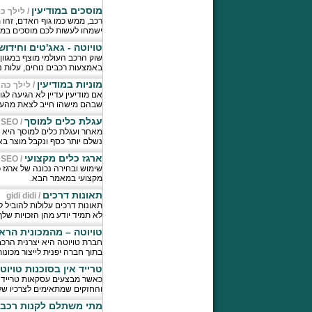
מוסכים במודיעין
/
לילך כה
ישמחו לעשות לכם מוסכים במוד
טויוטה - גאג'טים וחידושים
שוק הרכב העולמי מוצף במגוון 
באמצעות רכבים נוחים, עלות נ
מוניות במודיעין
/
לילך כהן
אם מודיעין עדיין לא הגיעה ל
שבהם מישהו חייב לצאת מהעיר
עגלת כלים למוסך
 SEO
/
מאחר ועגלת כלים למוסך היא כ
נשלם יותר כסף ונקבל מוצר בא
ארגז כלים מקצועי
 SEO
/
שימוש ובחירה נכונה של ארגז 
מקצועי במאמר הבא.
תאונות דרכים
gidi didi
/
תאונות דרכים עלולות להוביל 
לא תמיד יודע מהן הזכויות שלך
טויוטה – מהמכונית הראש
בתוך חברה יפנית לייצור מכונות
טרייד אין בסוכנות טויוט
כאשר מבצעים עסקאות טרייד א
והחזקים שמתאימים לצרכיו של 
מתי משתלם לקנות רכב ב