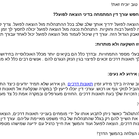
טוב יוכיח זאת
!
חפש עורך דין המתמחה בדיני הוצאה לפועל
?
 הוצאה לפועל ידריך אותך שלב שלב בכל ההתנהלות מול הוצאה
לפועל. צריך 
 לפועל
רבות וחוקיות. התנהלות נכונה מול הוצאה לפועל יכולה לחסוך לך זמן ו
אבק הגדול הזה. עורך דין שיכול לעמוד
מול הוצאה לפועל יכול לאחד עבורך ת
זו השקעה ולא מותרות
:
 בעלי מספר התמחויות. ובדרך כלל הם בקיאים יותר מכלל
האוכלוסייה בחידושי 
 תאונות דרכים זכאים לפיצוי בגין הנזק הנגרם להם . אנשים רבים כלל לא מו
 אירוע לא נעים
:
 שיהיה בידך מידע זמין
תאונות דרכים
.
הן אירוע שלא תמיד
יודעים כיצד הת
הוביל
לנזקי גוף או רכוש. עורכי דין יוכלו לייעץ לך במקרה שנקלעת אל
תאונות ד
הזכויות שלך
בעת
תאונות דרכים
.
החוזים מעורפלים ובמקרה אמת כל צד מעוני
:
תגלגל" כאשר ניתן לתבוע אותו על ידי מומחים בענייני תאונות
דרכים, הוצאה
את השייך
להם רק בגלל שהתנהלות של בתי משפט מאיימת עליהם. עורך דין
ות דרכים, הוצאה לפועל ועוד והמשך את חייך
כרגיל עם ידיעה שמישהו מטפל
ה הצלחה בהמשך הדרך
!