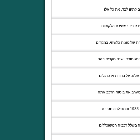
ות, שאתם לא יכולים לתקן לבד, את כל אלו
ת זו בזו במשיכת הלקוחות
ות של מונית כלשהי. במקרים
ותג מוכר. ישנם מקרים בהם
שלנו. על בחירת ארגז כלים
ה מערב את ביטוח הרכב אתה
חברת טויוטה היא יצרנית הרכב השנייה בגודלה בעולם ומעסיקה מעל 260 אלף עובדים ברכבי העולם. טויוטה הוקמה בשנת 1933 והתחילה כחטיבה
עה בשלל רכביה המשוכללים