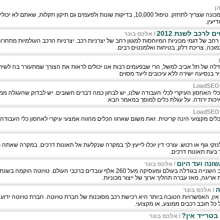
ן
רכב, ממש כמו גוף האדם, זהו מכונה שצריך לתחזק. טיפול 10,000, בדיקות שונות ולפעמים גם תיקון תקל
יעין.
 לרכב לשנת 2012
/
אלכס בונר
רחב של דגמי מכוניות המיוחסות למגוון רחב של יצרניות רכב. יצרניות הרכב העולמיות מתחרו
מוכה, צריכת דלק, בטיחות ואלמנטים רבים.
גודלה של תל אביב למשל, הרי שבפעמים רבות אנו יכולים לראות את הצורך שמתעורר בה לשיר
 בנסיעה ישירה ללא עיכובים ליעד מסוים
LoadSEO
לי האחסון העיקרי לכלי העבודה שלנו, יש לבחון כמה דברים חשובים. יש לבדוק שהעגלה ממ
יכות ירודה. על עגלת כלים למוסך במאמר הבא.
LoadSEO
כלים מקצועי הינה קריטית. זאת משום שארגז הכלים מהווה אמצעי עיקרי לאחסון כלי העבודה 
לנזקי גוף או רכוש. עורכי דין יוכלו לייעץ לך במקרה שנקלעת אל תאונות דרכים. במקרה שאת
 בעת תאונות דרכים.
ונה ועד היום
/
אלכס בונר
 אריגה, מאז עברה תהליך ארוך של ייצור מכוניות.
ה
/
אלכס בונר
ין, האפשרויות הטובה ביותר היא רכישת רכב מסוכנות של חברת טויוטה. חברת טויוטה ידו
כל חובב רכבים ממוצע, או מקצועי.
טרייד אין?
/
אלכס בונר