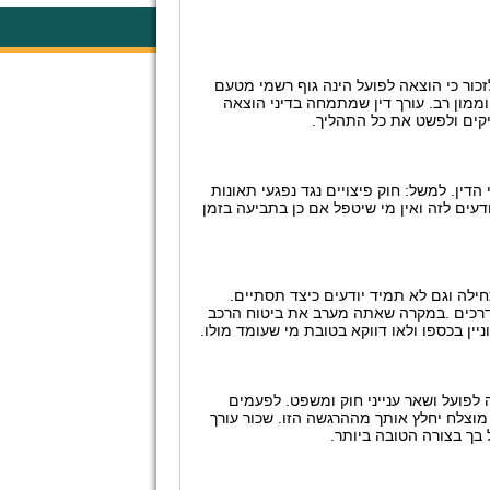
לזכור כי הוצאה לפועל הינה גוף רשמי מטעם
ממון רב. עורך
דין שמתמחה בדיני הוצאה
יקים ולפשט את כל התהליך
.
הדין. למשל: חוק פיצויים נגד נפגעי תאונות
דעים
לזה ואין מי שיטפל אם כן בתביעה בזמן
חילה וגם לא תמיד יודעים כיצד תסתיים.
רכים
.
במקרה שאתה מערב את ביטוח הרכב
ין בכספו ולאו דווקא
בטובת מי שעומד מולו
.
 לפועל ושאר ענייני חוק ומשפט. לפעמים
 מוצלח יחלץ אותך מההרגשה
הזו. שכור עורך
 בך בצורה הטובה ביותר
.