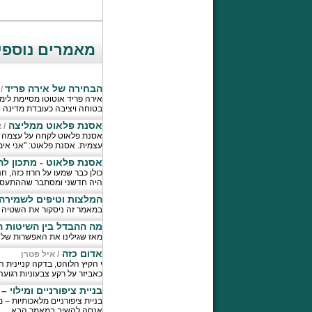
מאמרים נוספים
הבחירה של אירה פריד
/
אירה פריד אוטוטו מסיימת לימ
בטוחה ויציבה כעובדת מדינה ו
אסנת פלאוט ממליצה
/
א
אסנת פלאוט לקחה על עצמה ל
עצמית. אסנת פלאוט: "אני אימ
אסנת פלאוט - מתכון ל
כולן כבר שמעו על חרוז כזה, ח
היה חדשני ומסתבר שההתעסקות
המלצות וטיפים לשמירה
במאמר זה ניסקור את השטיה ה
מה ההבדל בין השיטות 
מאז שגילינו את האפשרות של ה
אדום כזה
/
איל פטרן
י הקיץ הלוהט, בדקה קניינית 
כאביזר על רקע צבעוניות רגועה 
בניית ציפורניים ומילוי –
בניית ציפורניים מלאכותיות – 
אנסה להשיב במאמר הבא