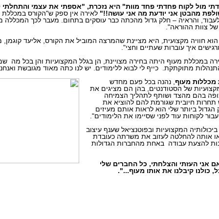
י מול לקוח פחדתי פחד מוות" היא נזכרת, "אספתי את עצמי והתחלתי ל
ולפת מהבטן אני יודעת מה אני עושה!!"
לאירה אין ספק ש"הקורס במכללת מ
בוד, והראיה – חלק גדול מהכתה כבר עוסקים בתחום. מעבר לכך המכללה מעני
 של צוות ההוראה".
הוא חוויה מקצועית, היא מציינת שהמרצה המוביל את הקורס, אליעד קוגמן,
רגישים איך עוברות שעתיים וחצי".
ה במכללת מעוף היתה בחירה מצויינת, הן בגלל המקצועיות והן בכל מה שמע
נהלות מתוקתקת. כייף לי לבוא ללימודים. יש לנו כתה מאוד מגובשת ואנחנ
 מכללות
מעוף
, נהנה בכל פעם מחדש
צועיות של הסטודנטים, בהן הם מציגים את
צופה בהם מהצד ושותף לתהליך הצמיחה
 תחרות חיובית שגורמת להם להוציא את
הגדול ביותר שלי הוא לראות אותם מעיזים
בור לקוחות עוד לפני שסיימו את הלימודים".
יכולותיה המקצועיות ובפוטנציאל שענף עיצוב
יאו אותה להחלטה לעזוב את משרתה כעובדת
נות להצעת עבודה באחת מהחברות הגדולות
ם אני העזתי והצלחתי, כל החברים שלי
 כולנו קיבלנו את אותו מעוף...".