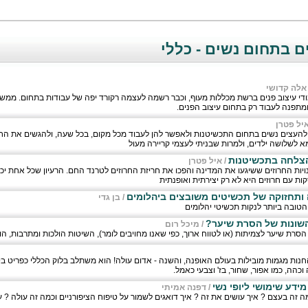
 בתחום נשים - כללי
אלה קדושי
ודי עיצוב פנים ברשת מכללות מעוף, וכבר רשמה לעצמה רקורד יפה של עבודות בתחום. ממש
מתפנה לעבוד רק בתחום עיצוב הפנים.
יל פטרן
העצים נשים בתחום התכשיטנות ולאפשר להן לעבוד מכל מקום, בכל שעה, ולהגשים את ה
א לשלושה ילדים, ולמרות שבניתי לעצמי קריירה מעול
הצלחה בתכשיטנות
/
איל פטרן
נויות החרוזים ששיגעו את המדינה והפכו את חריזת החרוזים לטרנד החם. הרעיון שכל אחת יכו
 עם חרוזים היא לא רק יצירתית ואופנתית
 ותחזוקה של תכשיטים משובצים ביהלומים
/
בן גדי
טובה ביותר לנקות תכשיטי יהלומים
השונות של הסרת שיער?
/
מיכל רום
סרת שיער לצמיתות (או לטווח ארוך, כפי שאנו מחויבים לומר), השיטות הולכות ומתרבות, הו
החנות מגמות מובילות בעולם האופנה, והשנה - אדום עולה! הוא משתלב בלוק הכללי כפריט ב
וכהה, כמו אפור, שחור, בז' וצבעי כאמל.
 מידע שימושי ליופי נשי
/
דפנה אמיתי
מה זה בעצם ? איך עושים את זה ? איך דואגים לשמור על טיפוח הציפורניים וכמה זה עולה ? 