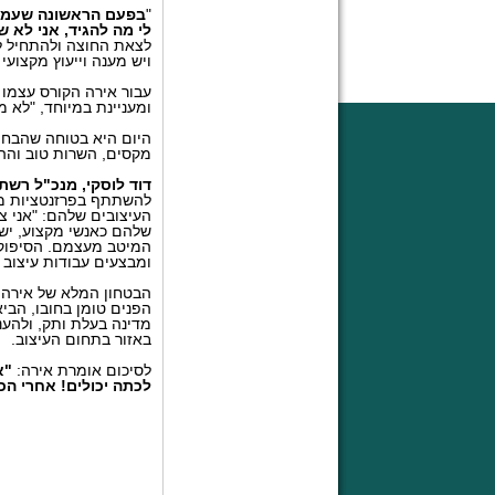
"
בפעם הראשונה שעמדת
לי מה להגיד, אני לא ש
לצאת החוצה ולהתחיל לע
ויש מענה וייעוץ מקצועי
עבור אירה הקורס עצמו 
ומעניינת במיוחד, "לא מ
היום היא בטוחה שהבחיר
מקסים, השרות טוב וההת
דוד לוסקי, מנכ"ל רשת
להשתתף בפרזנטציות מק
העיצובים שלהם: "אני 
שלהם כאנשי מקצוע, יש
המיטב מעצמם. הסיפוק 
ומבצעים עבודות עיצוב ע
הבטחון המלא של אירה ב
הפנים טומן בחובו, הב
מדינה בעלת ותק, ולהע
באזור בתחום העיצוב.
לסיכום אומרת אירה:
"א
לכתה יכולים! אחרי הכל,