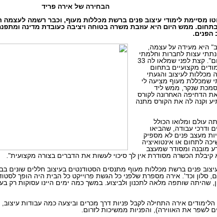
הבחירה של אירה פריד
וטו מסיימת לימודי עיצוב פנים ברשת מכללות מעוף, וכבר רשמה לעצמה ר
בתחום. ממש היום היא עוזבת משרה בטוחה ויציבה כעובדת מדינה ומתפנה
 הפנים.
ב" היא מעידה על עצמה,
נתתי עצות לחברות וחלמתי
ללמוד ולהתמקצע בתחום". קצת לפני שמלאו לה 33
מודים מקצועיים בתחום
ה מכללות לעיצוב והגעתי
י שמכללת מעוף מציעה לי
הסמכת שנקר, ממש ליד
 את הדחיפה האחרונה לקורס
יע וקנה לה את הקורס מתנה
ה עולם ומלואו הכולל
ם ודרכי עבודה, שהביאו
יות מעצב פנים לא מספיק
כה לתחום או אינטואיציה
דע מובנה ומסודר שמעצב
 קיבלת הכשרה מסודרת אין לך סיכוי לעשות את הדברים בצורה מקצועית".
צוב פנים ברשת מכללות מעוף מתנסים הסטודנטים בעיצוב חללים שונים בבית
, סלון וכד'. אירה מספרת שלפני כל הגשת פרוייקט כל הבית היה הופך לסטוד
, שהיתה שותפה מלאה לתכנון ולביצוע. במשך כמה ימים היינו עסוקות רק בעי
לימודים אירה התחילה לקבל פניות דרך מכרים וביצעה כמה עבודות עיצוב, כמ
ים לשפר את האווירה), והפניות ממשיכות לזרום.