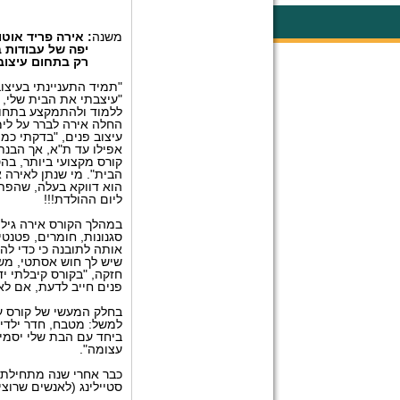
משנה
: אירה פריד אוט
יפה של עבודות 
רק בתחום עיצוב
"תמיד התעניינתי בעיצו
"עיצבתי את הבית שלי, 
החלה אירה לברר על לי
עיצוב פנים, "בדקתי כמ
אפילו עד ת"א, אך הבנת
קורס מקצועי ביותר, ב
הבית". מי שנתן לאירה
הוא דווקא בעלה, שהפת
ליום ההולדת!!!
במהלך הקורס אירה גילת
סגנונות, חומרים, פטנטי
אותה לתובנה כי כדי לה
שיש לך חוש אסתטי, משי
חזקה, "בקורס קיבלתי י
פנים חייב לדעת, אם לא
בחלק המעשי של קורס עי
למשל: מטבח, חדר ילדים
ביחד עם הבת שלי יסמין
עצומה".
כבר אחרי שנה מתחילת ה
סטיילינג (לאנשים שרוצ