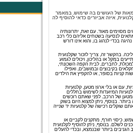
עצמאות של העושים בה שימוש. במאמר
נועית, איזה אביזרים כדאי להוסיף לה
ם מסוימים מאוד. עם זאת, יתרונותיה
המתאים לנסיעה בשטחים אליהם כלי רכב
היגה בכדי לנהוג בו, והוא אינו דורש
כה. בהקשר זה, צריך לזכור שקלנועית
ים במקל או בהליכון, ויכולים לגמוע
מכולת, לחברים, לבית הקפה השכונתי,
לאים בקיבוצים ובמושבים, ואפילו
שות קניות בסופר, או להקפיץ את הילדים
ת, עם או בלי ארגז מטען, קלנועיות
לנועיות המיועדות לשימוש בחללים
המטען של הרכב. לפני שאתם רוכשים
יותר. בנוסף, ניתן למצוא היום בשוק
אתם שוקלים רכישה של קלנועיות יד שנייה
מש, כיסוי חורף, מתקנים לקביים או
נים לשלם. בנוסף, ניתן להוסיף לקלנועית
 הגניבים ביותר שבנמצא, ובכדי להעלים