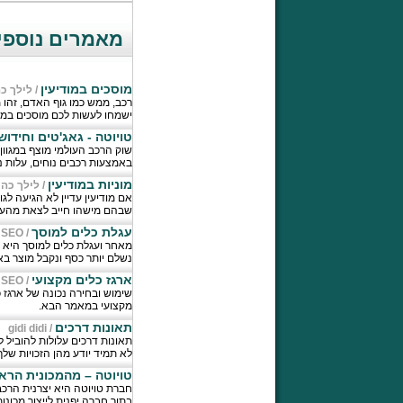
מאמרים נוספים
מוסכים במודיעין
/
לילך כה
ישמחו לעשות לכם מוסכים במוד
טויוטה - גאג'טים וחידושים
שוק הרכב העולמי מוצף במגוון 
באמצעות רכבים נוחים, עלות נ
מוניות במודיעין
/
לילך כהן
אם מודיעין עדיין לא הגיעה ל
שבהם מישהו חייב לצאת מהעיר
עגלת כלים למוסך
 SEO
/
מאחר ועגלת כלים למוסך היא כ
נשלם יותר כסף ונקבל מוצר בא
ארגז כלים מקצועי
 SEO
/
שימוש ובחירה נכונה של ארגז 
מקצועי במאמר הבא.
תאונות דרכים
gidi didi
/
תאונות דרכים עלולות להוביל 
לא תמיד יודע מהן הזכויות שלך
טויוטה – מהמכונית הראש
בתוך חברה יפנית לייצור מכונות