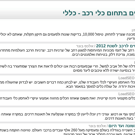
 בתחום כלי רכב - כללי
ן
רכב, ממש כמו גוף האדם, זהו מכונה שצריך לתחזק. טיפול 10,000, בדיקות שונות ולפעמים גם תיקון תקל
יעין.
 לרכב לשנת 2012
/
אלכס בונר
רחב של דגמי מכוניות המיוחסות למגוון רחב של יצרניות רכב. יצרניות הרכב העולמיות מתחרו
מוכה, צריכת דלק, בטיחות ואלמנטים רבים.
גודלה של תל אביב למשל, הרי שבפעמים רבות אנו יכולים לראות את הצורך שמתעורר בה לשיר
 בנסיעה ישירה ללא עיכובים ליעד מסוים
LoadSEO
לי האחסון העיקרי לכלי העבודה שלנו, יש לבחון כמה דברים חשובים. יש לבדוק שהעגלה ממ
יכות ירודה. על עגלת כלים למוסך במאמר הבא.
LoadSEO
כלים מקצועי הינה קריטית. זאת משום שארגז הכלים מהווה אמצעי עיקרי לאחסון כלי העבודה 
לנזקי גוף או רכוש. עורכי דין יוכלו לייעץ לך במקרה שנקלעת אל תאונות דרכים. במקרה שאת
 בעת תאונות דרכים.
ונה ועד היום
/
אלכס בונר
 אריגה, מאז עברה תהליך ארוך של ייצור מכוניות.