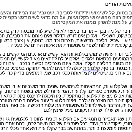
איכות החיים
כב בטוח, קל לשימוש וידידותי לסביבה, שמגביר את הניידות וה
הפיק רווח מהשימוש בקלנועיות, על מה כדאי לשים דגש בקניית קל
יה, על מנת להפיק ממנה את המקסימום
דבר של מה בכך – מדובר במוצר לא זול, שיעילותו מובטחת רק בתנאי
ב שקט, חשמלי – ועל כן אינו דורש תדלוק ואינו מזהם את הסביבה, 
הגיע – שבילי הליכה, מדשאות, חצרות וכדומה. בנוסף, אין צורך ברשיון נ
, קלנועיות יכולות לשפר משמעותית את איכות החיים של בעליהן.
 ביותר העושה שימוש בקלנועיות הוא קשישים או נכים המתקשים בהלי
ממונעים בכסאות גלגלים, אולם יכולה להתאים מאוד לקשישים המסתייע
ם בטווח ההליכה הקלה, אולם אינם מצריכים נסיעה ברכב – אם זה ל
 הכנסת. בנוסף,
קלנועית
יכולה להתאים לאנשי תחזוקה במפעלים, לחק
ם עירוניים, שיכולים לנצל אותה ככלי רכב שני, המתאים בדיוק כדי לע
ון של קלנועיות, המתאימות לשימושים שונים: חד מושביות או דו מושביו
נועיות לשטחים כפריים, קלנועיות המיועדות לשימוש בשטח הפתוח, וק
ות אפילו מציעות קלנועית מתקפלת, כזו היכולה להיכנס בקלות לתא 
קו היטב מה הצרכים שלכם, ואיזה קלנועית עונה עליהם בצורה הטובה ב
 שנייה, והדבר עשוי להוזיל משמעותית את עלות הרכישה. עם זאת, אם 
וחה, ושיש לה שירות תיקונים פעיל שזמין לכם.
 נושא האביזרים המגיעים עם הקלנועית. ניתן להוסיף לקלנועית גגון ש
ורי, פיקוד שבת, ועוד. בכל פונקציה של מה חשוב לכם, וכמה אתם מוכ
– תוספת מומלצת ביותר, בהתחשב בכך שקלנועית היא אחד מכלי הרכב