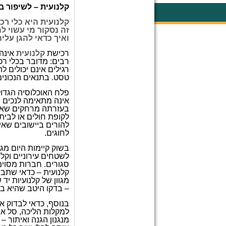
קלנועית – לשיפור ב
קלנועית היא כלי ר
זה נסקור מי עשוי ל
ואיך כדאי להגן על
רכישת
קלנועית
אינה 
רבים: מדובר בכלי רכ
רגילים אינם יכולים ל
טסט. בתנאים הנכונים
פלח האוכלוסיה הגדול
אינה מתאימה לנכים ה
בעזרתה מרחקים שאינ
לקופת חולים או לבית
להורים ביישובים שאינ
לחוגים.
בשוק קיימות היום מגו
לשטחים עירוניים וקל
סגורים. חברות מסוימ
קלנועית – כדאי שתבד
מגוון של קלנועיות יד
– בדקו היטב שהיא בט
בנוסף, כדאי לבדוק את
למקלות הליכה, סל אח
מנגנון הגנה ואיתור 