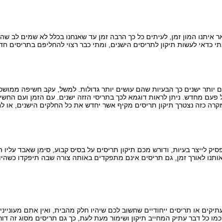
איתנו המון זמן, לעיתים כל כך הרבה זמן עד שאנחנו בכלל לא שמים לב שהם
 כדאי לעשות תיקון לתריסים הישנים, ומתי כבר רצוי להחליפם בתריסים חד
 יותר ישנים כך הבעיות שהם עושים יותר גדולות. למשל, עקב חשיפה ממוש
כל פעם מחדש. ניתן לראות דוגמא לכך בתריסי הזזה ישנים. עם הזמן ועם ה
מקרה כזה נצטרך תיקון תריסים מקיף אשר יחדש את כל החלקים הישנים, או לח
ק לייצר בעיות, ודורש מכם תיקון תריסים על בסיס קבוע, סימן שאבד עליו ה
תנו לאורך זמן, גם תריסים אינם מתפקדים באותה צורה שבה תיפקדו כשהיו 
תיקים או תריסים ייחודיים שחשוב לכם שיהיו חלק מהבית, ואין אתם מעוניינ
כמו כל דבר עתיק המחייב תיקון ושימור מעת לעת, כך גם תריסים מסוג זה דו