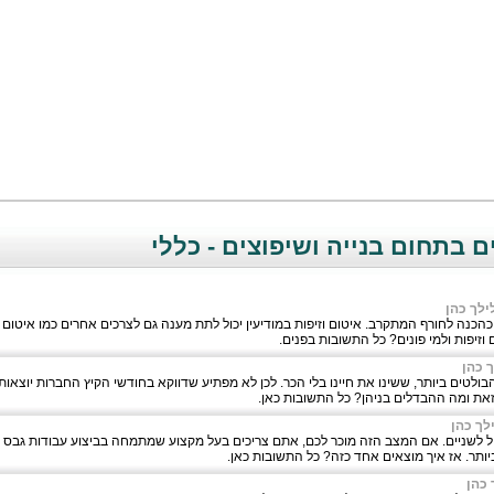
 בתחום בנייה ושיפוצים - כללי
ילך כהן
הכנה לחורף המתקרב. איטום וזיפות במודיעין יכול לתת מענה גם לצרכים אחרים כמו איטום ק
 וזיפות ולמי פונים? כל התשובות בפנים.
ך כהן
בולטים ביותר, ששינו את חיינו בלי הכר. לכן לא מפתיע שדווקא בחודשי הקיץ החברות יוצאו
כזאת ומה ההבדלים בניהן? כל התשובות כאן.
לך כהן
ל לשניים. אם המצב הזה מוכר לכם, אתם צריכים בעל מקצוע שמתמחה בביצוע עבודות גבס ב
ותר. אז איך מוצאים אחד כזה? כל התשובות כאן.
 כהן