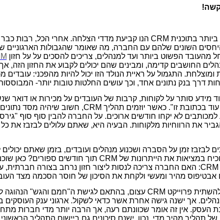
קשה!
ביותר בתוכנית
CRM
הנו קביעת מדדי הצלחה. אחרי הכל, רבות כבר
חסים השונים שלהם עם החברה, מה שאומר שהגבולות הארגוניים ש
ל מהעובד הפשוט ביותר ועד למנהלים, צריכים להסכים על על חזון
RM
ים החושבים קדימה, ומבינים שהם יכולים לקבוע את החזון הזה, אך
 ומוצלחת. התגמול על ראיית הנולד הזו יכול להיות מהפכני: עובדים
וחות דרך בנק נתונים אחד, וכך עושים החלטות טובות יותר- המבוססו
וד מידע סותר על לקוחות, קרבות של העובדים על מכירות או דואר שנ
עוד בכתובת זו". כאשר יוזמים תהליך
CRM
, חשוב שיהיה מסד נתונים 
למכותבים לא יקחו חודשים ארוכים. על החברה להבין סוף סוף "גיר
יר את הרווחיות מלקוחות. הבעיה היא, שאתם עלולים לבזבז את כל 
לבזבז זמן על הסברה ושכנוע מנהלים ועובדים, בזמן שאתם יכולים ל
כיח במציאות את הייתרונות של
CRM
תוך חודשים ספורים? כאן שוכנ
CRM
: האם החברה צריכה לנסות ליצור חזון נרחב בצורה חברתית, ע
ם אבטיפוס מהיר ומעשי ולקחת את הסיכון של חוסר הסכמה מצד העוב
להשתית פרוייקט
CRM
עצום, בהתאם לגישת ה"חמם והגש" הנהוגה לעי
הלים. אך ישנה גישה אחרת אשר כדאי לשקול. ארגוני ענק העוסקים
ת העסק. אין זה אומר שכוונתם רעה, אך הרבה יותר מדי חברות מתח
ל תהליך מהיר מדי. נכון, ישנם סיכונים גם ביישום התהליך הראשוני