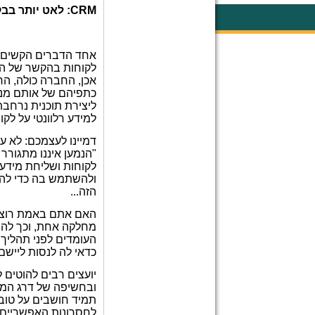
CRM
: לאט יותר בב
אחד הדברים הקשים 
לקוחות בהקשר של הי
אכן, החברה כולה, הח
כתפיהם של אותם מנהל
ליצירת תוכנית נרחבת
למידע רלוונטי על לק
דמיינו לעצמכם: לא ע
"הנמען איננו מתגורר 
לקוחות ושליחת מידע 
ולהשתמש בה כדי להגב
הזה...
האם אתם באמת רוצים 
מחלקה אחת, וכך להו
העומדים לפני תהליך
כדאי לה לנסות לייש
יועצים רבים להוטים 
ובחשיפה של דרג המנ
תמיד חושבים על טוב
לחסרונות האפשריים ש