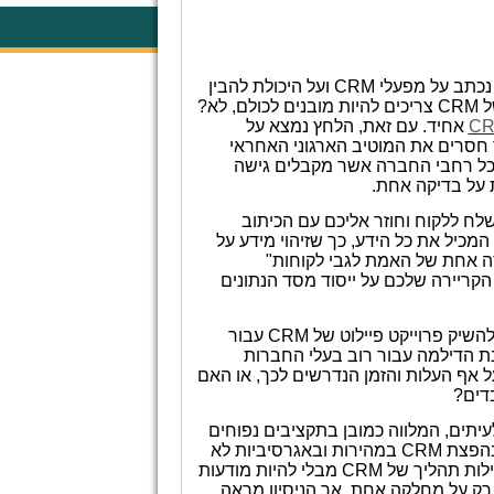
 נכתב על מפעלי
CRM
ועל היכולת להבין
ל
CRM
צריכים להיות מובנים לכולם, לא?
C
אחיד. עם זאת, הלחץ נמצא על
 חסרים את המוטיב הארגוני האחראי
 מכל רחבי החברה אשר מקבלים גישה
ת על בדיקה אחת.
שלח ללקוח וחוזר אליכם עם הכיתוב
המכיל את כל הידע, כך שזיהוי מידע על
סה אחת של האמת לגבי לקוחות"
הקריירה שלכם על ייסוד מסד הנתונים
השיק פרוייקט פיילוט של
CRM
עבור
ת הדילמה עבור רוב בעלי החברות
ל אף העלות והזמן הנדרשים לכך, או האם
דים?
תים, המלווה כמובן בתקציבים נפוחים
 בהפצת
CRM
במהירות ובאגרסיביות לא
ילות תהליך של
CRM
מבלי להיות מודעות
 רק על מחלקה אחת, אך הניסיון מראה