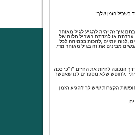
ד
בשביל
הזמן
שלך
"
תם
איך
זה
יהיה
להגיע
לגיל
מאוחר
עבדתם
או
למדתם
בשביל
חלום
של
ים
,
לנוח
יומיים
,
לחכות
בכמיהה
לכל
נשים
מבינים
את
זה
בגיל
מאוחר
מדי
,
רך
הנכונה
לחיות
את
החיים
"
ו
"
כי
ככה
תי
,
לחופש
שלא
מספרים
לנו
שאפשר
ופשות
הקצרות
שיש
לך
?
הגיע
הזמן
ים
.