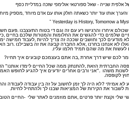
ל
אלפית
שנייה
-
שאל
ספורטאי
אולימפי
שזכה
במדליית
כסף
והערך
אותו
עוד
יותר
כשאתה
חולק
אותו
עם
אדם
מיוחד
,
מספיק
מיוח
" Yesterday is History, Tomorrow a Myste
שכולם
איחרו
והרגישו
רע
עם
זה
וגם
די
בטוח
התעצבנו
.
פעם
חשב
יים
שלמים
כדי
להגשים
את
החלומות
והמטרות
שלכם
בחיים
,
כי
א
מודעים
לכך
וחושבים
שככה
זה
צריך
להיות
,
לעבוד
חמישה
ימ
אלו
לא
אנחנו
בחרנו
,
אלא
החברה
קבעה
את
זה
בשבילנו
.
רוב
הא
לעשות
את
מה
שהם
תמיד
חלמו
עליו
.
מר
לכם
שיש
דרך
אחרת
,
בה
אתם
בעצמכם
קובעים
איך
תחיו
?
פסה
החברתית
הזאת
,
להתנתק
ממה
שכל
החיים
לימדו
אותנו
"
הד
לשנות
משהו
".
אני
ורבים
אחרים
יודעים
איך
להגיע
לחופש
האמי
וץ
לקופסה
.
לא
אמיתי
?
לא
היה
לך
זמן
לחשוב
על
זה
בין
עבודה
לעבודה
והח
ת
לשבור
את
הקירות
של
המציאות
שבנו
לך
ולהתחיל
לחיות
.
י
שלי
וקצת
יותר
פרטים
,
אתם
מוזמנים
לאתר
שלי
-
החיים
הטוב