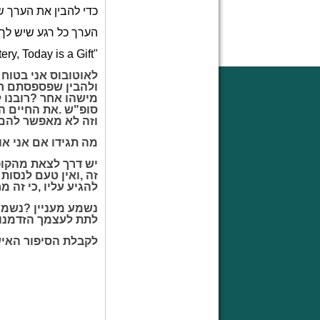
כדי
להבין
את
הערך
ש
הערך
כל
רגע
שיש
לך
ry, Today is a Gift"
לאוטובוס
אני
בטוח
ולהבין
שפספסתם
ח
מישהו
אחר
?
רובנו
ל
סופ
"
ש
.
את
החיים
ה
וזה לא
מאפשר
להם
מה
תגידו
אם
אני
או
יש
דרך
לצאת
מהקו
זה
,
ואין
טעם
לנסות
להגיע
עליו
,
כי
זה
מח
נשמע
מעניין
?
נשמע
לתת
לעצמך
הזדמנו
לקבלת
הסיפור
האיש