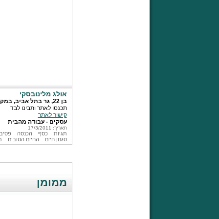
אולג מלינובסקי
בן 22, גר בתל אביב, במקור מאוקראינה, בארץ משנת 1999. השתחררתי בסוף יולי 2010 אחרי שלוש שנים בקרבי.
תכנסו לאתר ותבינו לבד
קישור לאתר
עסקים - עבודה מהבית
תאריך: 17/3/2011
תגיות:
כסף
הכנסה
פסיב
סגנון חיים
החיים הטובים
מ
ממומן