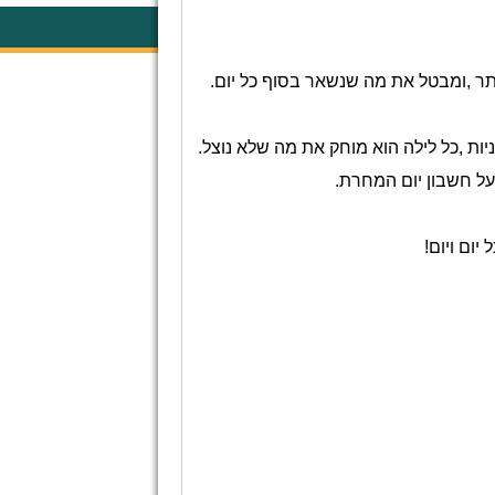
תר
,
ומבטל
את
מה
שנשאר
בסוף
כל
יום
.
יות
,
כל
לילה
הוא
מוחק
את
מה
שלא
נוצל
.
על
חשבון
יום
המחרת
.
ל
יום
ויום
!