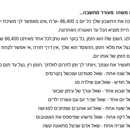
משהו
מעורר
מחשבה
...
כה
את
החשבון
שלך
כל
יום
ב
- 86,400
ש
"
ח
,
אינו
מאפשר
לך
משיכת
י
היית
מוציא
הכל
עד
האגורה
האחרונה
.
לנו
.
השם
שלו
הוא
הזמן
.
כל
בוקר
הוא
נותן
לכל
אחד
מאיתנו
86,400
שנ
נצל
את
מלאי
הזמן
,
ההפסד
הוא
שלך
,
אין
דרך
חזרה
,
אי
אפשר
לקחת
ם
הזמן
של
אותו
יום
.
עשיר
את
עצמך
,
ויוותר
לך
זמן
לתרום
לזולתך
.
הזמן
רץ
,
נצל
עד
תום
כ
ל
שנה
אחת
-
שאל
סטודנט
שנכשל
בקורסים
ל
חודש
-
שאל
אם
שילדה
פג
ל
שבוע
אחד
-
שאל
עורך
של
עיתון
שבועי
ל
יום
אחד
-
שאל
שכיר
יום
עם
עשרה
ילדים
ל
שעה
אחת
-
שאל
זוג
אוהבים
שמחכים
לפגישה
ל
דקה
אחת
-
שאל
מישהו
שפיספס
את
האוטובוס
ל
שנייה
אחת
-
שאל
אדם
שניצל
מתאונה
קשה