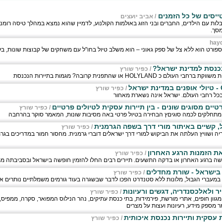
ייסים של כל הזמנים
/
אביב יועצים
ות עם הילדים, החברים ובני הזוג באולמות הקולנוע, לדמיין שהוא נמצא במהלך טיסה רומנט
מסך.
hay
ספורט הוא ללא צל של ספק גאוני – הוא משלב טיול בחו"ל עם משחקים של קבוצות שונות, בלי
נכנסת למדינת ישראל?
/
כפיר שורץ
HOLYLA או שהתפנית קרובה? מגמות בתיירות הנכנסת
ל
/
כפיר שורץ
בכל רחבי העולם. ישראל אינה נשארת מאחור
טיים מסוגים שונים - בין תיירות עסקית לטיולים פרטיים
/
כפיר שורץ
 מתחלקים לכמה סוגיםץ הבחירה בטיול פרטי באה מסיבות שונות, המאמר סוקר בהרחבה
, קשיים באיתור מורי דרך בשפה הגרמנית
/
כפיר שורץ
יה ושוויץ העלתה את הביקוש למורי דרך ישראלים דוברי גרמנית. מחסור חמור במדריכים בגר
ת הזמנות הרגע האחרון
/
כפיר שורץ
שה ברגע האחרון או בדקה התשעים. תיירים רבים החלו להזמין חופשה בישראל ובסביבתה 
בישראל - שורת מחדלים
/
כפיר שורץ
 במעברי הגבול, מלונות ללא סטנדרט הפכו לדבר שבשגרה בעוד גורמים משמלתיים נותרים א
יר ולאלכסנדריה, דגשים ורעיונות
/
כפיר שורץ
 מגוון חופים, אתרי מורשת, פירמידות, בתי כנסת עתיקים, נהר הנילוס המפואר, סקרה, ממפיס,
מספק מידע, רעיונות ועצות על מצרים
ת עסקית ותיירות נכנסת איכותית
/
כפיר שורץ