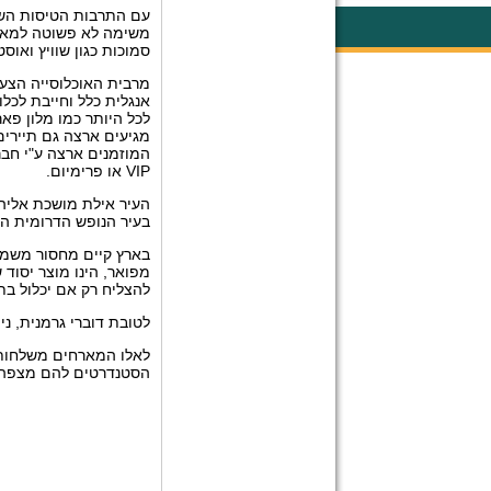
עם התרבות הטיסות השבו
משימה לא פשוטה למארגנ
סמוכות כגון שוויץ ואו
מרבית האוכלוסייה הצעי
לכל היותר כמו מלון פאר
מגיעים ארצה גם תיירים
המוזמנים ארצה ע"י חבר
VIP
או פרימיום.
העיר אילת מושכת אליה 
בעיר הנופש הדרומית המה
בארץ קיים מחסור משמעו
מפואר, הינו מוצר יסוד 
להצליח רק אם יכלול בת
לטובת דוברי גרמנית, ני
לאלו המארחים משלחות 
הסטנדרטים להם מצפה ה