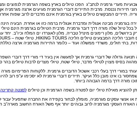
עיות מערי גרמניה לנתב"ג הפכו טיולים בארץ בשפה הגרמנית לנפוצים ומבו
י תיירות נכנסת. מרבית התיירים דוברי הגרמנית מגיעים ארצה מגרמניה אך
סטריה. תיירים המבקשים טיולים בארץ בגרמנית אינם מדברים לרוב שפות אחר
רה בגרמניה מבינה אנגלית ומדברת אנגלית ברמה כזו או אחרת. הבעיה הינה 
ק בירושלים, מלון רימונים מינרל טבריה, מלון לאונרדו ים המלח וכיו"ב. יחד ע
 חובבי הליכה המבצעים טיולים הליכה
HIKING TOURS
, טיולי שטח –
OURS
ות, בתי חולים, משרדי ממשלה ועוד – כלומר התיירות מגרמניה ארצה כוללת
תנועה גדולה של דוברי גרמנית אך למעשה אין בעיר די מורי דרך דוברי השפה
ווה בסיס מצוין לטיולי מדבר, טיולי שטח, טיולי מצרים לרבות טיולים בהר סינ
תי במורי דרך בעלי רכבי אשכול הדוברים גרמנית. ללקוחות הפרימיום מורה ד
שמחסור בו אינו מובן כלל ועיקר. תיירים דוברי גרמנית לא יסכימו ע"פ רוב להי
וכו מורה דרך ברמה הגבוהה ביותר.
תן להוציא מאילת טיולי יום לפטרה בשפה הגרמנית וכן טיולים
לסנטה קתרינה
או אנשי עסקים מגרמניה, מומלץ לבחור בקפידה את החברה שתפעיל עבור לק
אורח העסקי מגרמניה לרוב גבוהים יותר אף משל האורח החשוב מארה"ב המ