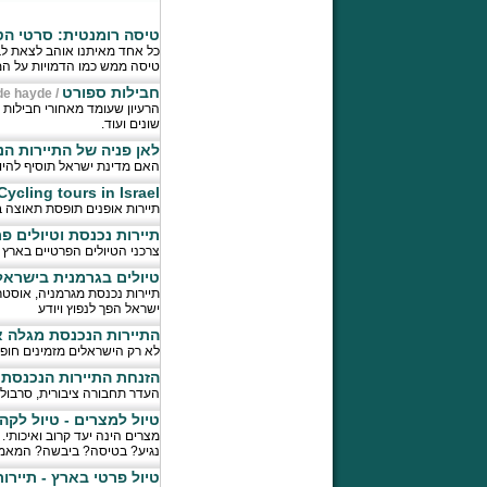
טיסה רומנטית: סרטי הט
כל אחד מאיתנו אוהב לצאת לבל
טיסה ממש כמו הדמויות על ה
חבילות ספורט
de hayde
/
הרעיון שעומד מאחורי חבילות 
שונים ועוד.
לאן פניה של התיירות ה
האם מדינת ישראל תוסיף להיות משווקת ברחבי העולם כ ND
Cycling tours in Israel - טיולי אופנים במדינת ישרא
תיירות אופנים תופסת תאוצה 
תיירות נכנסת וטיולים פר
צרכני הטיולים הפרטיים בארץ
טיולים בגרמנית בישראל
תיירות נכנסת מגרמניה, אוסטר
ישראל הפך לנפוץ ויודע
התיירות הנכנסת מגלה א
לא רק הישראלים מזמינים חופ
הזנחת התיירות הנכנסת 
העדר תחבורה ציבורית, סרבול
טיול למצרים - טיול לקה
מצרים הינה יעד קרוב ואיכותי.
נגיע? בטיסה? ביבשה? המאמר 
טיול פרטי בארץ - תיירו