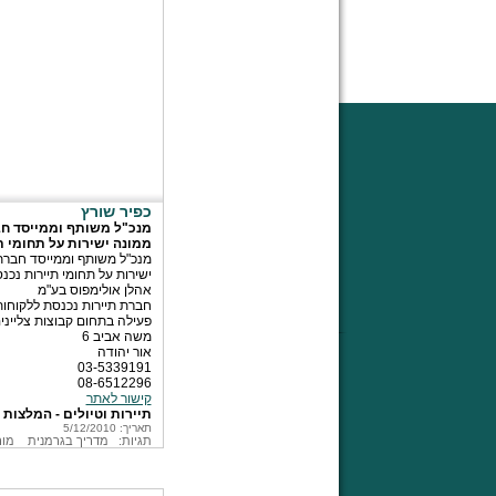
כפיר שורץ
מנכ"ל משותף וממייסד חב
ממונה ישירות על תחומי ת
מנכ"ל משותף וממייסד חברת
ישירות על תחומי תיירות נכנ
אהלן אולימפוס בע"מ
חברת תיירות נכנסת ללקוחו
פעילה בתחום קבוצות צליינים וטיולים באר
משה אביב 6
אור יהודה
03-5339191
08-6512296
קישור לאתר
תיירות וטיולים - המלצות
תאריך: 5/12/2010
תגיות:
מדריך בגרמנית
מור