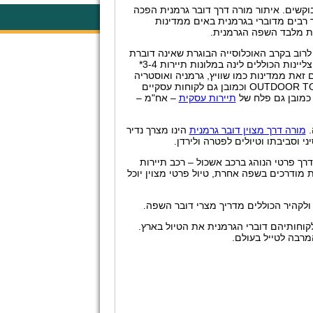
קשים. איתור מורה דרך דובר גרמנית הפכה
 רבים מדוברי בגרמנית באים ממדינות
ות מלבד השפה הגרמנית.
לרוב בקרב האוכלוסייה הבוגרת שאינה דוברת
אנגלית כלל וחייבת לכלול בכל טיול שלה מורה דרך דובר גרמנית. מרבית הטיולים בגרמנית הינם טיולי צליינות הכוללים לינה במלונות תיירות 3-4*
ם זאת ממדינות כמו שוויץ, גרמניה ואוסטריה
OUTDOOR T
וכמובן גם לקוחות עסקיים
 כמובן גם פלח של
תיירות עסקית
– אח"מ –
.
מורה דרך מצוין דובר גרמנית
הינו מצרך נדיר
י וסביבתו וטיולים לפטרה ולירדן.
רך פרטי הנוהג ברכב אשכול – רכב תיירות
ות מודרכים בשפה אחרת, טיול פרטי מצוין יוכל
ולקהיר הכוללים מדריך מצרי דובר השפה.
וחותיהם דוברי הגרמנית את הטיול בארץ.
רבה לטייל בעולם.