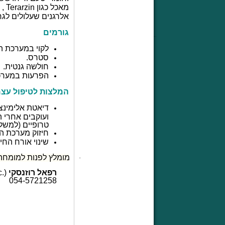
מאכל כגון
Terarzin
, 
אלרגנים שעלולים לגר
גורמים
לקוי במערכת הע
סטרס.
חולשה גנטית.
הפרעות במערכת
המלצות לטיפול עצמ
דיאטת אלימינצ
ועוקבים אחרי 
טרופיים (למשל ק
חיזוק מערכת הע
שינוי אורח החי
מומלץ לפנות למומחה 
·
רפאל רוזנסקי
.)
054-5721258