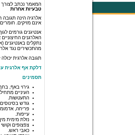
המאמר נכתב לצורך מ
טבעיות אחרות
אלרגיה הינה תגובה ח
אינם מזיקים. חומרים 
אנטיגנים גורמים לגוף
האלרגנים החיצוניים א
נתקלים באנטיגנים (א
מהתכשירים נגד אלרג
תגובה אלרגית יכולה 
דלקת אף אלרגית עו
תסמינים
גירוי באף, בחך,
העיניים מתחילו
התעטשות.
גודש בסינוסים.
פריחה, אדמומיו
עייפות.
נזלת מימית מין
צפצופים וקושי 
כאבי ראש.