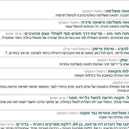
פואה משלימה
/
רפאל רוזנסקי
קיבה. רפואה משלימה כאלטרנטיבה לטיפול תרופתי.
אה משלימה ורפואה סינית
/
רפאל רוזנסקי
ימה ורפואה סינית. כל הטיפים לטיפול עצמי
תוח תאי גזע – פריצת דרך תשים סוף לשתלי עצם מכאיבים
/
מיקי שחם
ם מכאיבים. רופאים השתילו תאי גזע בוגרים ברגל שבורה של מטופל בהליך ניסויי אוסטרלי, 
 להציג - שיטת אייפק
/
נירמאל אורי אילן
ות לריפוי, היום לכל כאב מסוגו יש את הטכניקה היעילה ביותר לשיכוכו. אז איך בוחרים..?
 שתן
/
רפאל רוזנסקי
שתן ע"י דיקור סיני ושיטות רפואה משלימה אחרות
לות והקאות
/
רפאל רוזנסקי
לימה אחרות במאבק נגד בחילות הקאות
כה אלטמן
ת את המחלה כתוצאה של גורם חיצוני מזיק החודר לגוף, המאמר מתאר תפיסה הרואה במחל
ת מחדל.
ל: תקווה חדשה לכשל כלייתי חמור
/
מיקי שחם
אותי קטלני. טיפולי עבר לא הצליחו לטפל במחלה, אך מחקר עדכני חושף יישומי תאי גזע שיוכ
אה משלימה אחרות נגד אקנה
/
רפאל רוזנסקי
ימה אחרות נגד אקנה
פראטו, בן 64, דלקת מפרקים ניוונית – ברכיים
/
מיקי שח
מיקי שחם מביא את מכתבו של רוברט דה פראטו, בן 64, דלקת מפרקים ניוונית – ברכיים מגורים: פרת', אוס