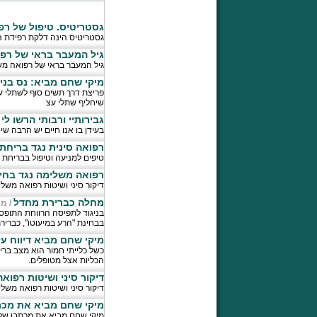
גסטריטיס. טיפול של ר
גסטריטיס הינה דלקת רפידת ה
גיל המעבר בראי של רפו
גיל המעבר בראי של רפואה משל
מיקי שחם מביא: נס בני
פריצת דרך תשים סוף לשתלי עצ
שיחליף שתלי עצ
גבירותיי ורבותי הרשו לי
בעידן בו אנו חיים יש הרבה שיט
רפואה סינית נגד בריחת
טיפים למניעה וטיפול בבריחת 
רפואה משלימה נגד בחי
דיקור סיני ושיטות רפואה מש
מחלה כברירת מחדל
/
מי
בניגוד לתפיסה הרווחת התופס
בבחינת "הרע במיעוטו", כבריר
מיקי שחם מביא דיווח ע
כשל כלייתי חמור הוא מצב ברי
הכליות אצל מטופלים.
דיקור סיני ושיטות רפו
דיקור סיני ושיטות רפואה משל
מיקי שחם מביא את מכתבו של רוברט דה 