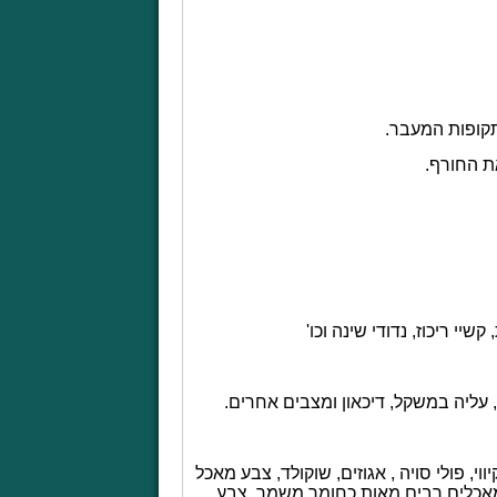
תקופות המעבר.
ת החורף.
יי ריכוז, נדודי שינה וכו'
, עליה במשקל, דיכאון ומצבים אחרים.
י, פולי סויה , אגוזים, שוקולד, צבע מאכל
כלים רבים מאות כחומר משמר. צבע