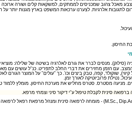
צבע מאכל צהוב שמכניסים לממתקים, למשקאות קלים ושורה ארוכה ש
ום לתגובות אלרגיות. לצערנו ערכאות המשפט בארץ מגנות יותר על ה
יכול.
 החיסון.
י
יה (סילוק). מנסים לברר את גורם לאלרגיה בשיטה של שלילה: מוצי
המצב. עם הזמן מחזירים את דברי החלב לתפריט. כנ"ל עושים עם מאכ
יווי), שוקולד, קפה, טבק ביצים וכו'. כך "עולים" על המוצר הגורם לאל
יכול
.
נטילת פרוביוטיקה לאורך זמן.
ים. מניעה מסטרס.
סטרס מחליש
את מערכת החיסון.
מומלץ ללמוד ט
ברפואה סינית לקבלת טיפול ע"י דיקור סיני וצמחי מרפא.
(M.Sc., Dip.Ac
- מומחה לרפואה סינית
ומנהל מרפאת רפאל לרפואה מ