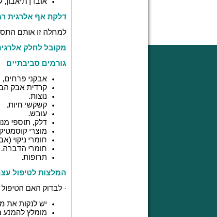
אובדן תיאבון, ע
דלקת אף אלרגית רב
למחלה זו אותם התסמ
מקובל לחלק אלרגיה 
גורמים סביבתיים
אבקני פרחים, ה
קרדית אבק הבי
נוצות.
קשקשי חיות.
עובש.
דלק, תוספי מנוע
מוצרי קוסמטיק
חומרי ניקוי (אב
חומרי הדברה.
תרופות.
המלצות לטיפול עצמ
· לבדוק האם הטיפול 
יש לנקות את מס
מומלץ להמנע מ