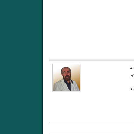
יב
"צ.
ות