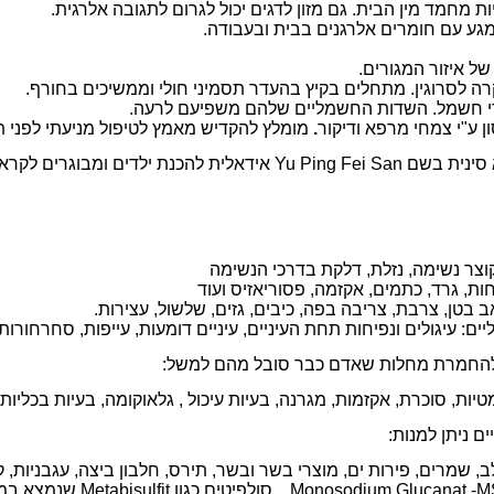
ות מחמד מין הבית. גם מזון לדגים יכול לגרום לתגובה אלרגית.
גע עם חומרים אלרגנים בבית ובעבודה.
ל איזור המגורים.
 לסרוגין. מתחלים בקיץ בהעדר תסמיני חולי וממשיכים בחורף.
י חשמל. השדות החשמליים שלהם משפיעם לרעה.
ון ע"י צמחי מרפא ודיקור
.
מומלץ להקדיש מאמץ לטיפול מניעתי לפני 
 סינית בשם
Yu Ping Fei San
אידאלית להכנת ילדים ומבוגרים לקרא
וצר נשימה, נזלת, דלקת בדרכי הנשימה
חות, גרד, כתמים, אקזמה, פסוריאזיס ועוד
אב בטן, צרבת, צריבה בפה, כיבים, גזים, שלשול, עצירות.
ם: עיגולים ונפיחות תחת העיניים, עיניים דומעות, עייפות, סחרחורות, קש
 להחמרת מחלות שאדם כבר סובל מהם למשל:
ות, סוכרת, אקזמות, מגרנה, בעיות עיכול , גלאוקומה, בעיות בכליות
ים ניתן למנות:
, שמרים, פירות ים, מוצרי בשר ובשר, תירס, חלבון ביצה, עגבניות, קיוו
Monosodium Glucanat -
, , סולפיטים כגון
Metabisulfit
שנמצא במא