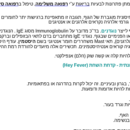
תן פתרונות לבעיות
בריאות
ע"י
רפואה משלימה
, טיפול ב
רפואה סי
יסונית מוגברת של הגוף. תגובה זו מתאפיינת ברגישות יתר לחומרי
גורמי אלרגיה נקראים אלרגנים או אנטיגנים
 לייצר
נוגדנים
. בד"כ מדובר על
Immunoglobulin
מסוג
IgE
. הנוגדני
ו הפנימיים שבגוף. נוגדני
IgE
מתחברים בדם לתאי הבזופילים וברקמו
לרגנים), תאי
Mast
משחררים חומר אנטיגני בשם
היסטמין
. עודף הי
יה קוראים אנטיהיסטמינים. תכשירים אלה מיועדים להורדת רמת ההי
להיות קלה או קשה שוק (הלם) אנפילקטי.
נתית - קדחת השחת (
Hey Fever
)
 בגרון ובעיניים. זה יכול לקרות בהדרגה או בפתאומיות.
ת להיות אדומות ודומעות.
ת וגרד בעור.
 האף.
בנשימה.