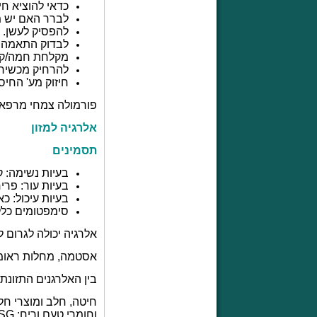
כדאי להוציא חי
לברר האם יש מ
להפסיק לעשן.
לבדוק התאמה ש
מקלחת חמה/קרה
להרחיק מכשיר
חיזוק מע' החיס
פורמולה צמחי מרפא
אלרגיה למזון
תסמינים
בעיות נשימה: ק
בעיות עור: פרי
בעיות עיכול: כ
סימפטומים כלליי
אלרגיה יכולה לגרום
אסטמה, מחלות ראומטי
בין האלרגנים התזונתי
חיטה, חלב ומוצרי חלב
וחומרי טעם וריח:
MSG