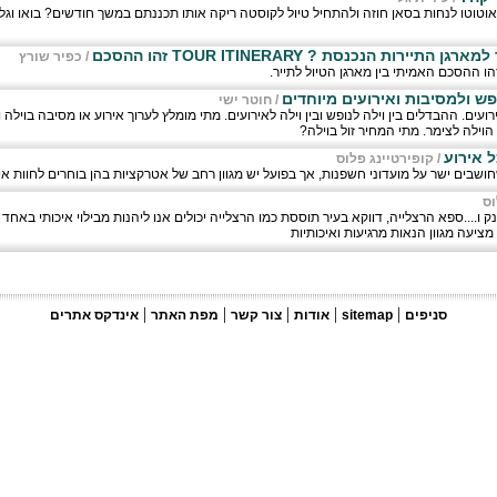
וטוטו לנחות בסאן חוזה ולהתחיל טיול לקוסטה ריקה אותו תכננתם במשך חודשים? בואו וגל
ירות הנכנסת ? TOUR ITINERARY זהו ההסכם
/
כפיר שורץ
הו ההסכם האמיתי בין מארגן הטיול לתייר.
ופש ולמסיבות ואירועים מיוחדים
/
חוטר ישי
רועים. ההבדלים בין וילה לנופש ובין וילה לאירועים. מתי מומלץ לערוך אירוע או מסיבה בויל
וילה לצימר. מתי המחיר זול בוילה?
 אירוע
/
קופירטיינג פלוס
ושבים ישר על מועדוני חשפנות, אך בפועל יש מגוון רחב של אטרקציות בהן בוחרים לחוות איר
וס
נק ו....ספא הרצלייה, דווקא בעיר תוססת כמו הרצלייה יכולים אנו ליהנות מבילוי איכותי באחד
ציעה מגוון הנאות מרגיעות ואיכותיות
|
|
|
|
|
סניפים
sitemap
אודות
צור קשר
מפת האתר
אינדקס אתרים