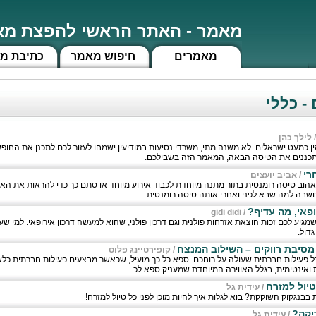
מאמר - האתר הראשי להפצת מאמ
מאמרים
חיפוש מאמר
כתיבת מ
 - כללי
לילך כהן
ין כמעט ישראלים. לא משנה מתי, משרדי נסיעות במודיעין ישמחו לעזור לכם לתכנן את החופ
תכננים את הטיסה הבאה, המאמר הזה בשבילכם.
רי
/
אביב יועצים
וב טיסה רומנטית בתור מתנה מיוחדת לכבוד אירוע מיוחד או סתם כך כדי להראות את הא
שבה למה שבא לפני ואחרי אותה טיסה רומנטית.
רופאי, מה עדיף?
gidi didi
/
גיע לכם זכות הוצאת אזרחות פולנית וגם דרכון פולני, שהוא למעשה דרכון אירופאי. למי ש
דול.
סיבת רווקים – השילוב המנצח
/
קופירטיינג פלוס
ל פעילות חברתית שעולה על רוחכם. ספא כל כך מועיל, שכאשר מבצעים פעילות חברתית כל
 ואינטימית, בגלל האווירה המיוחדת שמעניק ספא לכ
יול למזרח
/
עידית גל
בבנגקוק השוקקת? בוא לגלות איך להיות מוכן לפני כל טיול למזרח!
יקה?
/
עידית גל