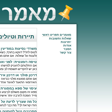
מאמרים תפריט ראשי
תיירות וטיולים
שאלות ותשובות
יתרונות
אודות
משרדי נסיעות במודיעין
/
הסבר
לטוס לחו"ל דווקא בחורף, כשא
צור קשר
ולענות על שאלות. אם אתם מ
טיסה רומנטית: לפני ואח
אם החלטתם להעניק למישהו אה
כאן יש להקדיש תשומת לב ומח
דרכון פולני או דרכון אי
אם אתם ממוצא פולני כנראה שמ
האירופאי התאגד לאיגוד אחד ג
עיסוי של ספא במסגרת מ
ספא זה מקום משולם לביצוע כ
מייד הופכת להרבה יותר אישית
כל מה שצריך לדעת על ט
הודו קוראת לך? מת כבר לנחות 
מתכננים טיול לקוסטה ר