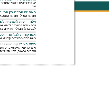
יש כבר כרטיס טיסה? עומדים א
שם...
האם יש הסכם בין התייר למארגן התי
תוכנית הטיול - תוכנית המסע ז
וילה - וילות להשכרה לנ
וילה - וילות להשכרה לנופש ואי
למסיבות? הבדלי המחירים בין ה
אטרקציות לכל אחד ולכל
כשאומרים מסיבת רווקים יש שח
ספא בעיר
/
קופירטיינג פל
א מרכזי קניות איכותיים, ים מפ
ונעימים שישנם, ספא הרצלייה מ