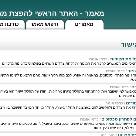
מאמר - האתר הראשי להפצת מאמ
מאמרים
חיפוש מאמר
כתיבת מ
ישור
בלימת מצוקות
/
כרמי אומרו
המסיימים המגשרים להכיר את המומחיות לקחת צדדים השרויים בפולמוס ברעיונות מרכזיים
פטי
/
כרמי אומרו
 זריז ונוח לפתרון סכסוכים. במאמר זה אפרט לכם מהו הליך גישור, מהם התנאים לקיומו התקין,
טי.
רס
/
כרמי אומרו
 המאפשר למי שעובר אותו להתמחות בתהליך פתרון מחלוקות. יחודו של תהליך גישור הוא בעזר
ם שביניהם
מודים
/
כרמי אומרו
קחת את הצדדים ולהקשיב להם באמצעות תהליך גישורי. תהליך מיוחד המייצר הקשבה בין הצד
 לפתרון סכסוכים
/
כרמי אומרו
 גישור כמה וכמה פעמים בהקשרים שונים. ובכן, בעבר בשביל ליישב סכסוכים היינו צריכים
י לא, כיום ישנו הליך גישור
ת הבן זוג
/
מירי כהן