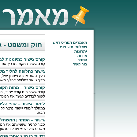
מאמרים תפריט ראשי
חוק ומשפט - ג
שאלות ותשובות
יתרונות
אודות
קורס גישור כמיומנות ל
הסבר
קורס גישור במקורו מדריך את 
צור קשר
גישור כחלופה להליך מש
הליך גישור מהווה פיתרון יעיל,
הליך גישור כחלופה להליך משפ
קורס גישור – מהות הקו
קורס גישור הינו קורס ייחודי,
לעזור לצדדים לגשר את הפערי
לימודי גישור – אופי הלי
במהלך לימודי גישור, נרצה ל
הבא.
גישור – הפתרון המשתלם
סביר להניח ששמעתם את המונח
משפט שיקבע מי צודק בסכסוך ומ
זכויות בן הזוג אחרי פטיר