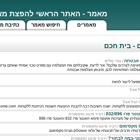
מאמר - האתר הראשי להפצת מאמ
מאמרים
חיפוש מאמר
כתיבת מ
ם - בית חכם
 אבטחה
/
גנדי מליס
ימה לצרכים שלכם? איך לדעת, שקיבלתם את המצלמה עם מפרט טכני אמיתי שאתם צריכי
מצלמה המתאימה לכם, מיבואן מצלמות אבטחה.
פעל לייצור לוחות.
ל אבל
יובל אבל
 ללקוחות, ישנה חשיבות רבה להבנת ההצעות השונות הניתנות ללקוחות. http://www.yasmarthome.com/
ו 832/896
/
דביר מיגון ותקשורת
של מערכות אזעקה פימא האנטר פרו 832 והאנטר פרו 896
 מקסימום
/
דביר מיגון ותקשורת
נותיו הרבים ועל תכונותיו של גלאי אאוטלוק מבית מקסימום.
יצוני-במה לבחור?
/
דביר מיגון ותקשורת