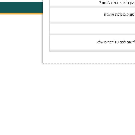
ון חיצוני- במה לבחור?
יסוניק,מערכת אזעקה
שואב אבק מרכזי הוא תחום שהולך ונהיה נפוץ בישראל על מנת שתדעו קצת יותר על עולם מערכת שאיבה מרכזית החלטנו לרשום לכם 10 דברים שלא