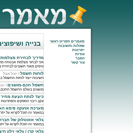
מאמרים תפריט ראשי
בנייה ושיפוצי
שאלות ותשובות
יתרונות
אודות
מדריך לבחירת מצלמות
הסבר
איך לבחור מצלמת אבטחה מתא
צור קשר
טיפים מאוד חשובים לבחירת 
לוחות חשמל
/
יובל אבל
חשיבות ייצור לוחות החשמל במ
חשמל חכם-מושגים
/
יוב
מושגים בעולם החשמל החכם.
כיצד לנתח הצעת מחיר
/
עקב ריבוי הספקים והפתרונות המוצעים
מערכת אזעקה פימא האנטר פר
במאמר זה תוכל לקרוא על יתרונותיהן 
גלאי אאוטלוק של חברת
במאמר זה תוכלו לקרוא על יתור
גלאי קרן / גלאי וילון ח