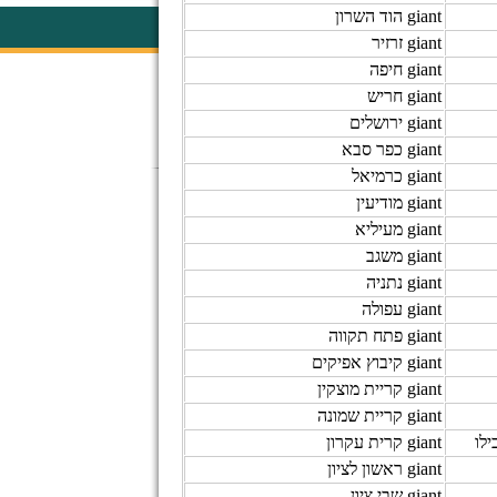
giant הוד השרון
giant זרזיר
giant חיפה
giant חריש
giant ירושלים
giant כפר סבא
giant כרמיאל
giant מודיעין
giant מעיליא
giant משגב
giant נתניה
giant עפולה
giant פתח תקווה
giant קיבוץ אפיקים
giant קריית מוצקין
giant קריית שמונה
ילו
giant קרית עקרון
giant ראשון לציון
giant שבי ציון