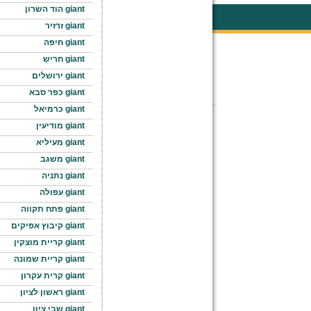
giant הוד השרון
giant זרזיר
giant חיפה
giant חריש
giant ירושלים
giant כפר סבא
giant כרמיאל
giant מודיעין
giant מעיליא
giant משגב
giant נתניה
giant עפולה
giant פתח תקווה
giant קיבוץ אפיקים
giant קריית מוצקין
giant קריית שמונה
giant קרית עקרון
giant ראשון לציון
giant שבי ציון