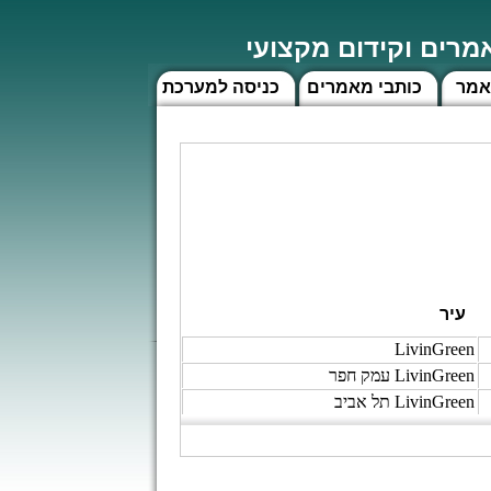
רים וקידום מקצועי
אמר
כותבי מאמרים
כניסה למערכת
עיר
LivinGreen
LivinGreen עמק חפר
LivinGreen תל אביב