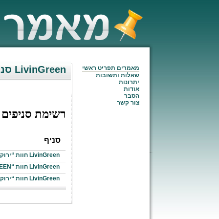
סניפי LivinGreen
מאמרים תפריט ראשי
שאלות ותשובות
יתרונות
אודות
הסבר
צור קשר
רשימת סניפים
סניף
LivinGreen חוות “ירוק בכפר”
LivinGreen חוות “LIVINGREEN”
LivinGreen חוות “ירוק בעיר”