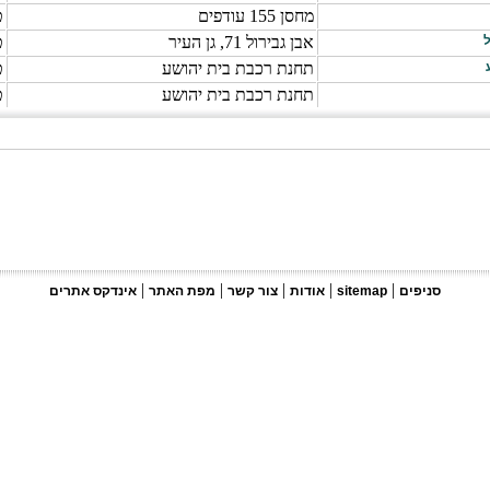
מחסן 155 עודפים
ט
ל
אבן גבירול 71, גן העיר
ט
תחנת רכבת בית יהושע
ט
תחנת רכבת בית יהושע
ט
|
|
|
|
|
סניפים
sitemap
אודות
צור קשר
מפת האתר
אינדקס אתרים