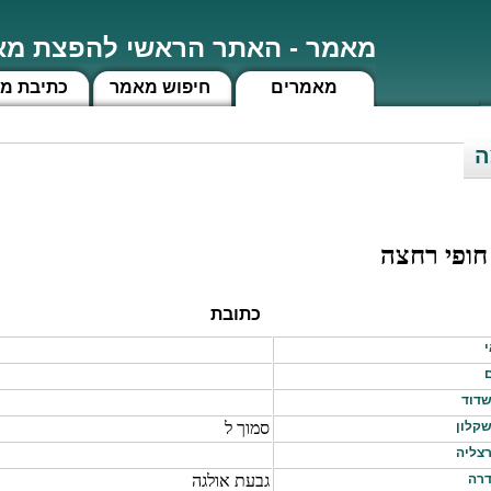
מאמר - האתר הראשי להפצת מאמ
מאמרים
חיפוש מאמר
כתיבת מ
ה
חופי רחצה
כתובת
י
ם
שדוד
שקלון
סמוך ל
רצליה
דרה
גבעת אולגה