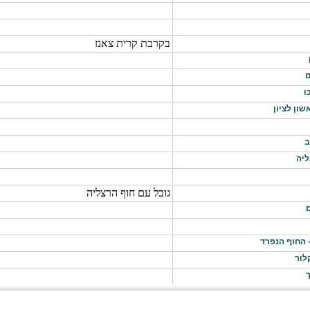
בקרבת קרית צאנז
ם
ו
שון לציון
ב
ליה
גובל עם חוף הרצליה
ם
- החוף הנפרד
לור
ך