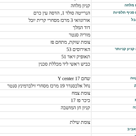
ם מלחה
קניון מלחה
 סניף תלפיות
הנרייטה סולד 1, הדסה עין כרם
בל
אורוגוואי 3 מרכז מסחרי קרית יובל
דוד המלך
מוריה סנטר
צומת שוקת, מתחם פז
קניון קניותר
האירוסים 53
תאופיק זיאד 51
כביש ראשי ליד מכללת סכנין
ווה
שחם 17 Y center
ק
נחל אלכסנדר 19 מרכז מסחרי זילברמינץ סנטר
צומת צמח
כיכר פז 17
ה
קניון חן המושבה
צומת שילת
אביב