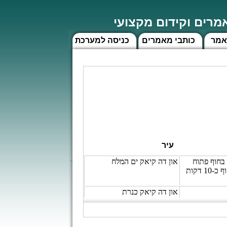
רים וקידום מקצועי
אמר
כותבי מאמרים
כניסה למערכת
עיר
 בחוף פתוח
און דה קיאק ים המלח
ללא שירותי חוף. יש להחנות את הרכב ולרדת אל נקודת המפגש בחוף כ-10 דקות
און דה קיאק כנרת