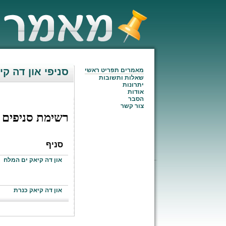
סניפי און דה קי
מאמרים תפריט ראשי
שאלות ותשובות
יתרונות
אודות
הסבר
צור קשר
רשימת סניפים
סניף
און דה קיאק ים המלח
און דה קיאק כנרת