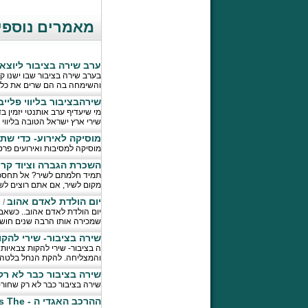
מאמרים נוספים
ערב שירה בציבור ליוצאי
בערב שירה בציבור שבו ישנו ק
והשימחה בה הם שרים את כל א
שירהבציבור בליווי פליי
מי שיעדיף ערב אותנטי יזמין בד
שירי ארץ ישראל הטובה בליווי פ
מוסיקה לאירוע- כדי שתו
מוסיקה למסיבות ואירועים פרט
השכרת הגברה וציוד קרי
תמיד חלמתם לשיר? אל תחסכו 
מקום לשיר, אם אתם רוצים לש
יום הולדת לאדם אהוב
/
ר
יום הולדת לאדם אהוב.. כשאבא
שמכירה אותו הרבה שנים חושבת
שירה בציבור- שירי להקו
ה בציבור- שירי להקות צבאיו
והמצליחה. להקת הנחל בלטה 
שירה בציבור כבר לא רק
שירה בציבור כבר לא רק שחור-ל
ההרכב האגדי ה - Swingle singers The מגיעים לארץ