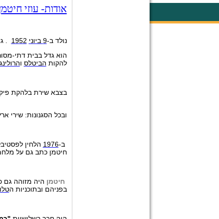
אודות- עוזי חיטמן
נולד ב-
9 ביוני
1952
. גד
הוא גדל בבית דתי-מסור
להקות
הביטלס
ו
הרולינג
בצבא שירת בלהקת פיקוד
ובכל הסגנונות: שירי אר
ב-
1976
הלחין לפסטיבל
חיטמן כתב גם על מלחמ
חיטמן
היה מזוהה גם כי
בפניהם ובתוכניות ה
טלוו
היה חבר בשלישיית
"
כמו