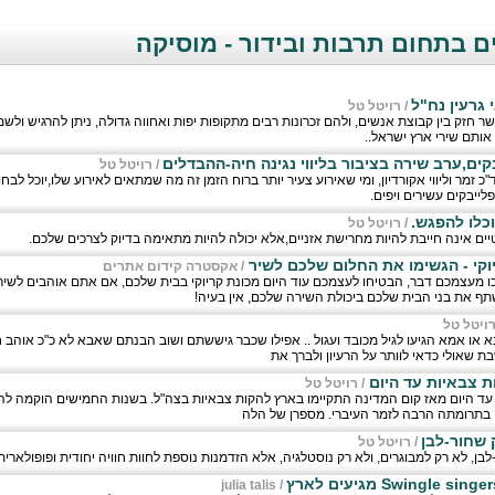
 בתחום תרבות ובידור - מוסיקה
 גרעין נח"ל
/
רויטל טל
שר חזק בין קבוצת אנשים, ולהם זכרונות רבים מתקופות יפות ואחווה גדולה, ניתן להרגיש ול
ותם שירי ארץ ישראל..
בקים,ערב שירה בציבור בליווי נגינה חיה-ההבדלים
/
רויטל טל
"כ זמר וליווי אקורדיון, ומי שאירוע צעיר יותר ברוח הזמן זה מה שמתאים לאירוע שלו,יוכל לבח
לייבקים עשירים ויפים.
כלו להפגש.
/
רויטל טל
יים אינה חייבת להיות מחרישת אזניים,אלא יכולה להיות מתאימה בדיוק לצרכים שלכם.
וקי - הגשימו את החלום שלכם לשיר
/
אקסטרה קידום אתרים
מעצמכם דבר, הבטיחו לעצמכם עוד היום מכונת קריוקי בבית שלכם, אם אתם אוהבים לשיר
תף את בני הבית שלכם ביכולת השירה שלכם, אין בעיה!
ויטל טל
 או אמא הגיעו לגיל מכובד ועגול .. אפילו שכבר גיששתם ושוב הבנתם שאבא לא כ"כ אוהב חג
 שאולי כדאי לוותר על הרעיון ולברך את
ת צבאיות עד היום
/
רויטל טל
ת עד היום מאז קום המדינה התקיימו בארץ להקות צבאיות בצה"ל. בשנות החמישים הוקמה ל
בתרומתה הרבה לזמר העיברי. מספרן של הלה
 שחור-לבן
/
רויטל טל
בן, לא רק למבוגרים, ולא רק נוסטלגיה, אלא הזדמנות נוספת לחוות חוויה יחודית ופופולארית
julia talis
/