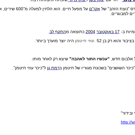
ס "נוצת הזהב" של
אקו"ם
על מפעל חיים. הו
דים למבוגרים.
מיות ב-
17 באוקטובר
2004
כתוצאה מ
התקף לב
.
ור והוא רק בן 52 .
עוזי חיטמן
היה יוצר מוערך ביותר.
 אלבום חדש,
"עכשיו התור לאהבה"
שיצא רק לאחר מותו.
יכר השושנים" בשכונת מגוריו של חיטמן ב
רמת גן
ל"כיכר עוזי חיטמן".
ובידור"
http:/