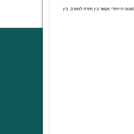
א הלחין למעלה מ־600 שירים, וסגנונו הייחודי מגָשר בין מזרח למערב, בין