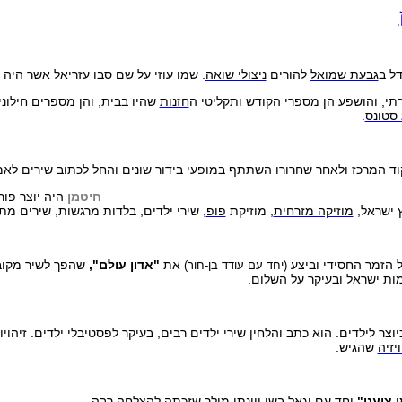
ל ב
גבעת שמואל
להורים
ניצולי שואה
. שמו עוזי על שם סבו עזריאל אשר היה 
תי, והושפע הן מספרי הקודש ותקליטי ה
חזנות
שהיו בבית, והן מספרים חילוני
 סטונס
.
 המרכז ולאחר שחרורו השתתף במופעי בידור שונים והחל לכתוב שירים לאמנ
חיטמן
היה יוצר פו
ץ ישראל,
מוזיקה מזרחית
, מוזיקת
פופ
, שירי ילדים, בלדות מרגשות, שירים מתו
 הזמר החסידי וביצע
את
"אדון עולם",
שהפך לשיר מקובל
(יחד עם עודד בן-חור)
ות ישראל ובעיקר על השלום.
וצר לילדים. הוא כתב והלחין שירי ילדים רבים, בעיקר לפסטיבלי ילדים. זיהו
יזיה
שהגיש.
 צועני
"
יחד עם
יגאל בשן
ו
יונתן מילר
,שזכתה להצלחה רבה.